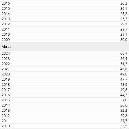
30,3
30,1
25,2
25,3
29,1
29,7
29,1
30,0
Altres
66,7
56,4
51,3
46,8
49,0
47,7
43,9
40,8
44,3
37,0
36,6
32,2
29,2
37,7
33,5