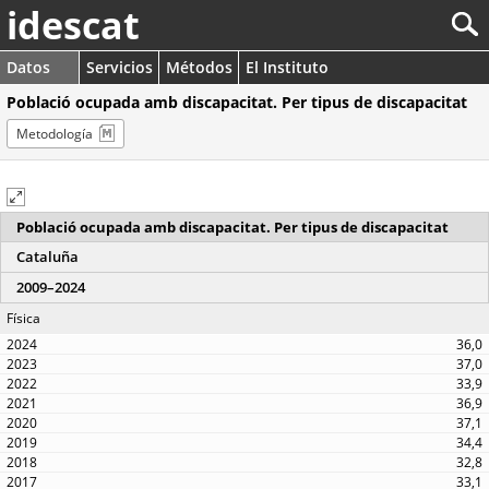
idescat
Datos
Servicios
Métodos
El Instituto
Població ocupada amb discapacitat. Per tipus de discapacitat
Metodología
Població ocupada amb discapacitat. Per tipus de discapacitat
Cataluña
2009–2024
Física
36,0
37,0
33,9
36,9
37,1
34,4
32,8
33,1