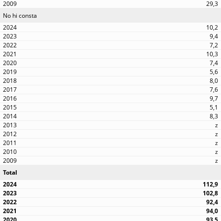
29,3
No hi consta
10,2
9,4
7,2
10,3
7,4
5,6
8,0
7,6
9,7
5,1
8,3
z
z
z
z
z
Total
112,9
102,8
92,4
94,0
93,5