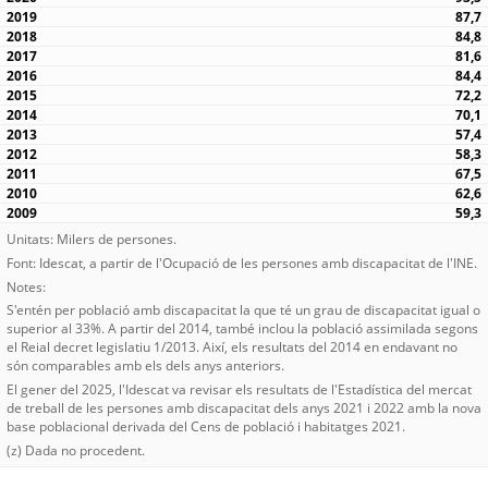
87,7
84,8
81,6
84,4
72,2
70,1
57,4
58,3
67,5
62,6
59,3
Unitats: Milers de persones.
Font: Idescat, a partir de l'Ocupació de les persones amb discapacitat de l'INE.
Notes:
S'entén per població amb discapacitat la que té un grau de discapacitat igual o
superior al 33%. A partir del 2014, també inclou la població assimilada segons
el Reial decret legislatiu 1/2013. Així, els resultats del 2014 en endavant no
són comparables amb els dels anys anteriors.
El gener del 2025, l'Idescat va revisar els resultats de l'Estadística del mercat
de treball de les persones amb discapacitat dels anys 2021 i 2022 amb la nova
base poblacional derivada del Cens de població i habitatges 2021.
(z) Dada no procedent.