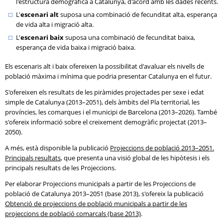
l'estructura demogràfica a Catalunya, d'acord amb les dades recents.
L'
escenari alt
suposa una combinació de fecunditat alta, esperança
de vida alta i migració alta.
L'
escenari baix
suposa una combinació de fecunditat baixa,
esperança de vida baixa i migració baixa.
Els escenaris alt i baix ofereixen la possibilitat d'avaluar els nivells de
població màxima i mínima que podria presentar Catalunya en el futur.
S'ofereixen els resultats de les piràmides projectades per sexe i edat
simple de Catalunya (2013–2051), dels àmbits del Pla territorial, les
províncies, les comarques i el municipi de Barcelona (2013–2026). També
s'ofereix informació sobre el creixement demogràfic projectat (2013–
2050).
A més, està disponible la publicació
Projeccions de població 2013–2051.
Principals resultats
, que presenta una visió global de les hipòtesis i els
principals resultats de les Projeccions.
Per elaborar Projeccions municipals a partir de les Projeccions de
població de Catalunya 2013–2051 (base 2013), s'ofereix la publicació
Obtenció de projeccions de població municipals a partir de les
projeccions de població comarcals (base 2013)
.