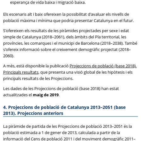
esperança de vida baixa i migració baixa.
Els escenaris alt i baix ofereixen la possibilitat d'avaluar els nivells de
població màxima i mínima que podria presentar Catalunya en el futur.
S'ofereixen els resultats de les piràmides projectades per sexe i edat
simple de Catalunya (2018–2061), dels àmbits del Pla territorial, les
províncies, les comarques i el municipi de Barcelona (2018–2038). També
s'ofereix informació sobre el creixement demogràfic projectat (2018–
2060).
A més, està disponible la publicació
Projeccions de població (base 2018).
Principals resultats
, que presenta una visió global de les hipòtesis i els
principals resultats de les Projeccions.
Les dades de les Projeccions de població (base 2018) han estat
actualitzades el
maig de 2019
.
4. Projeccions de població de Catalunya 2013–2051 (base
2013). Projeccions anteriors
La piràmide de partida de les Projeccions de població 2013–2051 és la
població estimada a 1 de gener de 2013, calculada a partir de la
informació del Cens de població 2011 i del moviment demogràfic 2011–