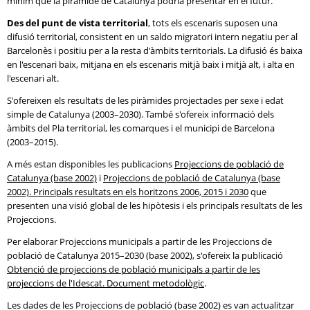
mínim que la piràmide de Catalunya podria presentar en el futur.
Des del punt de vista territorial
, tots els escenaris suposen una
difusió territorial, consistent en un saldo migratori intern negatiu per al
Barcelonès i positiu per a la resta d'àmbits territorials. La difusió és baixa
en l'escenari baix, mitjana en els escenaris mitjà baix i mitjà alt, i alta en
l'escenari alt.
S'ofereixen els resultats de les piràmides projectades per sexe i edat
simple de Catalunya (2003–2030). També s'ofereix informació dels
àmbits del Pla territorial, les comarques i el municipi de Barcelona
(2003–2015).
A més estan disponibles les publicacions
Projeccions de població de
Catalunya (base 2002)
i
Projeccions de població de Catalunya (base
2002). Principals resultats en els horitzons 2006, 2015 i 2030
que
presenten una visió global de les hipòtesis i els principals resultats de les
Projeccions.
Per elaborar Projeccions municipals a partir de les Projeccions de
població de Catalunya 2015–2030 (base 2002), s'ofereix la publicació
Obtenció de projeccions de població municipals a partir de les
projeccions de l'Idescat. Document metodològic
.
Les dades de les Projeccions de població (base 2002) es van actualitzar