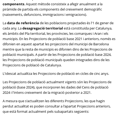
components
. Aquest mètode consisteix a afegir anualment a la
piràmide de partida els components del creixement demogràfic
(naixements, defuncions, immigracions i emigracions).
La
data de referència
de les poblacions projectades és l'1 de gener de
cada any. La
desagregació territorial
està constituïda per Catalunya,
els àmbits del Pla territorial, les províncies, les comarques i Aran i els
municipis. En les Projeccions de població base 2021 i anteriors, només es
difonien en aquest apartat les projeccions del municipi de Barcelona
mentre que la resta de municipis es difonien dins de les Projeccions de
població municipals. A partir de les Projeccions de població base 2024,
les Projeccions de població municipals queden integrades dins de les
Projeccions de població de Catalunya.
L'Idescat actualitza les Projeccions de població en cicles de cinc anys.
Les Projeccions de població actualment vigents són les Projeccions de
població (base 2024), que incorporen les dades del Cens de població
2024 i l'intens creixement de la migració posterior a 2021.
A mesura que s'actualitzen les diferents Projeccions, les que hagin
perdut actualitat es poden consultar a l'apartat Projeccions anteriors,
que està format actualment pels subapartats següents: