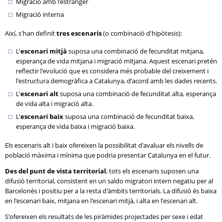
Migració amb l'estranger
Migració interna
Així, s'han definit
tres escenaris
(o combinació d'hipòtesis):
L'
escenari mitjà
suposa una combinació de fecunditat mitjana,
esperança de vida mitjana i migració mitjana. Aquest escenari pretén
reflectir l'evolució que es considera més probable del creixement i
l'estructura demogràfica a Catalunya, d'acord amb les dades recents.
L'
escenari alt
suposa una combinació de fecunditat alta, esperança
de vida alta i migració alta.
L'
escenari baix
suposa una combinació de fecunditat baixa,
esperança de vida baixa i migració baixa.
Els escenaris alt i baix ofereixen la possibilitat d'avaluar els nivells de
població màxima i mínima que podria presentar Catalunya en el futur.
Des del punt de vista territorial
, tots els escenaris suposen una
difusió territorial, consistent en un saldo migratori intern negatiu per al
Barcelonès i positiu per a la resta d'àmbits territorials. La difusió és baixa
en l'escenari baix, mitjana en l'escenari mitjà, i alta en l'escenari alt.
S'ofereixen els resultats de les piràmides projectades per sexe i edat