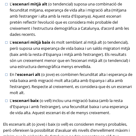
L'
escenari mitjà alt
(o tendencial) suposa una combinació de
fecunditat mitjana, esperança de vida alta i migració alta (mitjana
amb l'estranger i alta amb la resta d'Espanya). Aquest escenari
pretén reflectir l'evolució que es considera més probable del
creixement i l'estructura demogràfica a Catalunya, d'acord amb les
dades recents.
L'
escenari mitjà baix
és molt semblant al mitjà alt (o tendencial),
però suposa una esperança de vida baixa i un saldo migratori mitjà
(baix amb la resta d'Espanya i mitjà amb l'estranger). Els resultats
són un creixement menor que en l'escenari mitjà alt (o tendencial) i
una estructura demogràfica menys envellida.
En l'
escenari alt
(o jove) es combinen fecunditat alta i esperança de
vida baixa amb migració molt alta (alta amb Espanya i alta amb
l'estranger). Respecte al creixement, es considera que és un escenari
molt alt.
L'
escenari baix
(o vell) inclou una migració baixa (amb la resta
d'Espanya i amb l'estranger), una fecunditat baixa i una esperança
de vida alta. Aquest escenari és el de menys creixement.
Els escenaris alt (o jove) i baix (o vell) es consideren menys probables,
però ofereixen la possibilitat d'avaluar els nivells d'envelliment màxim i