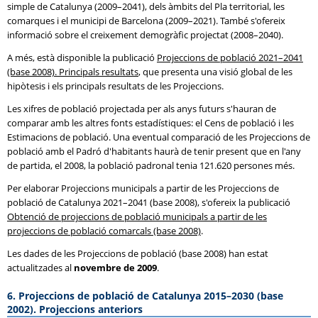
simple de Catalunya (2009–2041), dels àmbits del Pla territorial, les
comarques i el municipi de Barcelona (2009–2021). També s'ofereix
informació sobre el creixement demogràfic projectat (2008–2040).
A més, està disponible la publicació
Projeccions de població 2021–2041
(base 2008). Principals resultats
, que presenta una visió global de les
hipòtesis i els principals resultats de les Projeccions.
Les xifres de població projectada per als anys futurs s'hauran de
comparar amb les altres fonts estadístiques: el Cens de població i les
Estimacions de població. Una eventual comparació de les Projeccions de
població amb el Padró d'habitants haurà de tenir present que en l'any
de partida, el 2008, la població padronal tenia 121.620 persones més.
Per elaborar Projeccions municipals a partir de les Projeccions de
població de Catalunya 2021–2041 (base 2008), s'ofereix la publicació
Obtenció de projeccions de població municipals a partir de les
projeccions de població comarcals (base 2008)
.
Les dades de les Projeccions de població (base 2008) han estat
actualitzades al
novembre de 2009
.
6. Projeccions de població de Catalunya 2015–2030 (base
2002). Projeccions anteriors