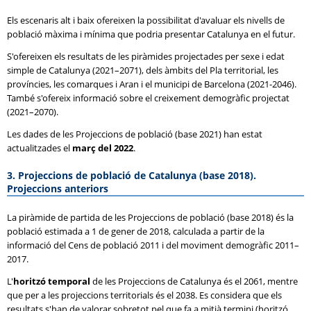
Els escenaris alt i baix ofereixen la possibilitat d'avaluar els nivells de
població màxima i mínima que podria presentar Catalunya en el futur.
S'ofereixen els resultats de les piràmides projectades per sexe i edat
simple de Catalunya (2021–2071), dels àmbits del Pla territorial, les
províncies, les comarques i Aran i el municipi de Barcelona (2021-2046).
També s'ofereix informació sobre el creixement demogràfic projectat
(2021–2070).
Les dades de les Projeccions de població (base 2021) han estat
actualitzades el
març del 2022
.
3. Projeccions de població de Catalunya (base 2018).
Projeccions anteriors
La piràmide de partida de les Projeccions de població (base 2018) és la
població estimada a 1 de gener de 2018, calculada a partir de la
informació del Cens de població 2011 i del moviment demogràfic 2011–
2017.
L'
horitzó temporal
de les Projeccions de Catalunya és el 2061, mentre
que per a les projeccions territorials és el 2038. Es considera que els
resultats s'han de valorar sobretot pel que fa a mitjà termini (horitzó