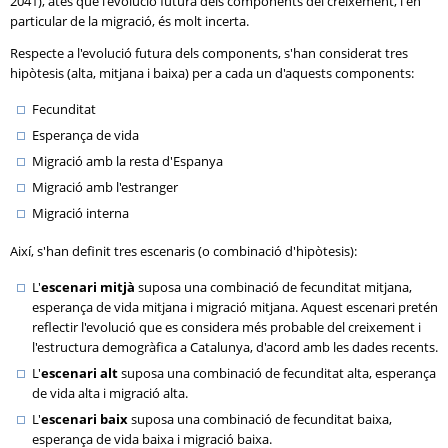
2041), atès que l'evolució futura dels components del creixement, i en
particular de la migració, és molt incerta.
Respecte a l'evolució futura dels components, s'han considerat tres
hipòtesis (alta, mitjana i baixa) per a cada un d'aquests components:
Fecunditat
Esperança de vida
Migració amb la resta d'Espanya
Migració amb l'estranger
Migració interna
Així, s'han definit tres escenaris (o combinació d'hipòtesis):
L'
escenari mitjà
suposa una combinació de fecunditat mitjana,
esperança de vida mitjana i migració mitjana. Aquest escenari pretén
reflectir l'evolució que es considera més probable del creixement i
l'estructura demogràfica a Catalunya, d'acord amb les dades recents.
L'
escenari alt
suposa una combinació de fecunditat alta, esperança
de vida alta i migració alta.
L'
escenari baix
suposa una combinació de fecunditat baixa,
esperança de vida baixa i migració baixa.