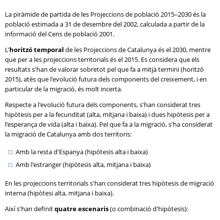
La piràmide de partida de les Projeccions de població 2015–2030 és la
població estimada a 31 de desembre del 2002, calculada a partir de la
informació del Cens de població 2001.
L'
horitzó temporal
de les Projeccions de Catalunya és el 2030, mentre
que per a les projeccions territorials és el 2015. Es considera que els
resultats s'han de valorar sobretot pel que fa a mitjà termini (horitzó
2015), atès que l'evolució futura dels components del creixement, i en
particular de la migració, és molt incerta.
Respecte a l'evolució futura dels components, s'han considerat tres
hipòtesis per a la fecunditat (alta, mitjana i baixa) i dues hipòtesis per a
l'esperança de vida (alta i baixa). Pel que fa a la migració, s'ha considerat
la migració de Catalunya amb dos territoris:
Amb la resta d'Espanya (hipòtesis alta i baixa)
Amb l'estranger (hipòtesis alta, mitjana i baixa)
En les projeccions territorials s'han considerat tres hipòtesis de migració
interna (hipòtesi alta, mitjana i baixa).
Així s'han definit
quatre escenaris
(o combinació d'hipòtesis):