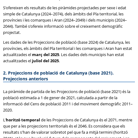
S'ofereixen els resultats de les piràmides projectades per sexe i edat
simple de Catalunya (2024–2074), dels àmbits del Pla territorial, les
províncies i les comarques i Aran (2024–2049) i dels municipis (2024–
2044). També s'ofereix informació sobre el creixement demogràfic
projectat.
Les dades de les Projeccions de població (base 2024) de Catalunya, les
províncies, els àmbits del Pla territorial i les comarques i Aran han estat
actualitzades el
març del 2025
. Les dades dels municipis han estat
actualitzades el
juliol del 2025
.
2. Projeccions de població de Catalunya (base 2021).
Projeccions anteriors
La piràmide de partida de les Projeccions de població (base 2021) és la
població estimada a 1 de gener de 2021, calculada a partir de la
informació del Cens de població 2011 i del moviment demogràfic 2011–
2020.
L'
horitzó temporal
de les Projeccions de Catalunya és el 2071, mentre
que per a les projeccions territorials és el 2046. Es considera que els
resultats s'han de valorar sobretot pel que fa a mitjà termini (horitzó