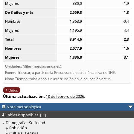
Mujeres
330,0
1,9
De 3 años y más
2.559,8
1,8
Hombres
1.363,9
-0,4
Mujeres
1.195,9
4,4
Total
3.914,6
2,3
Hombres
2.077,9
1,6
Mujeres
1.836,8
3,1
Unidades: Miles (medias anuales).
Fuente: Idescat, a partir de la Encuesta de población activa del INE.
Nota: Tiempo trabajando sin interrupción en la ocupación actual.
datos
Última actualización:
18 de febrero de 2026
.
Nota metodológica
Tablas disponibles
[
+
]
Demografía · Sociedad
Población
Cultura · Lengua