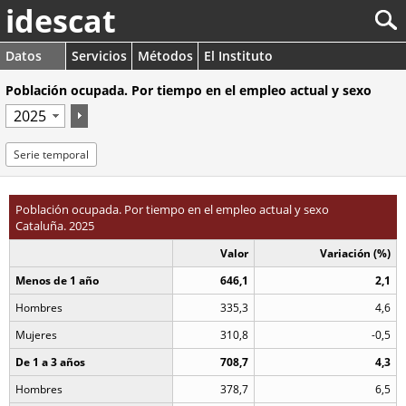
idescat
Datos
Servicios
Métodos
El Instituto
Población ocupada. Por tiempo en el empleo actual y sexo
Serie temporal
Población ocupada. Por tiempo en el empleo actual y sexo
Cataluña. 2025
Valor
Variación (%)
Menos de 1 año
646,1
2,1
Hombres
335,3
4,6
Mujeres
310,8
-0,5
De 1 a 3 años
708,7
4,3
Hombres
378,7
6,5