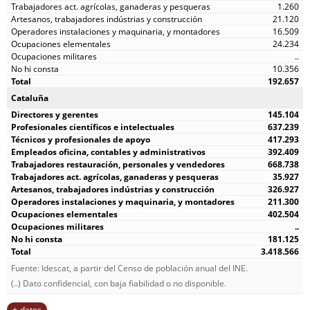
1.260
21.120
16.509
24.234
..
10.356
192.657
Cataluña
145.104
637.239
417.293
392.409
668.738
35.927
326.927
211.300
402.504
..
181.125
3.418.566
Fuente: Idescat, a partir del Censo de población anual del INE.
(..) Dato confidencial, con baja fiabilidad o no disponible.
datos