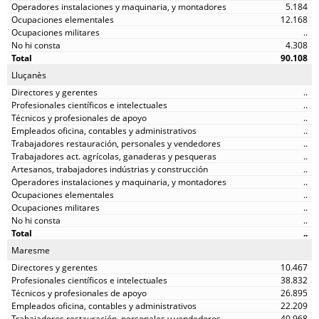
5.184
12.168
..
4.308
90.108
Lluçanès
..
..
..
..
..
..
..
..
..
..
..
..
Maresme
10.467
38.832
26.895
22.209
40.968