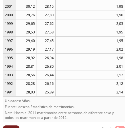
2001
30,12
28,15
1,98
2000
29,76
27,80
1,96
1999
29,65
27,62
2,03
1998
29,53
27,58
1,95
1997
29,40
27,45
1,95
1996
29,19
27,17
2,02
1995
28,92
26,94
1,98
1994
28,81
26,80
2,01
1993
28,56
26,44
2,12
1992
28,28
26,16
2,12
1991
28,03
25,89
2,14
Unidades: Años.
Fuente: Idescat. Estadística de matrimonios.
Nota: Hasta el 2011 matrimonios entre personas de diferente sexo y
todos los matrimonios a partir de 2012.