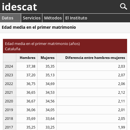
idescat
Datos
Servicios
Métodos
El Instituto
Edad media en el primer matrimonio
Edad media en el primer matrimonio (años)
Cataluña
Hombres
Mujeres
Diferencia entre hombres-mujeres
2024
37,38
35,35
2,03
2023
37,20
35,13
2,07
2022
36,75
34,69
2,06
2021
36,65
34,53
2,12
2020
36,67
34,56
2,11
2019
36,06
34,05
2,01
2018
35,69
33,64
2,05
2017
35,25
33,25
1,99