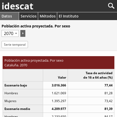
idescat
Datos
Servicios
Métodos
El Instituto
Población activa proyectada. Por sexo
Serie temporal
Población activa proyectada. Por sexo
Cataluña. 2070
Tasa de actividad
Valor
de 16 a 64 años (%)
Escenario bajo
3.016.366
77,44
Hombres
1.621.069
81,28
Mujeres
1.395.297
73,42
Escenario medio
4.209.977
81,39
Hombres
2.233.650
84,17