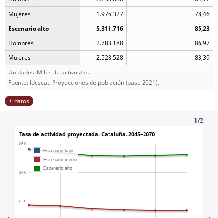
Mujeres
1.976.327
78,46
Escenario alto
5.311.716
85,23
Hombres
2.783.188
86,97
Mujeres
2.528.528
83,39
Unidades: Miles de activos/as.
Fuente: Idescat. Proyecciones de población (base 2021).
datos