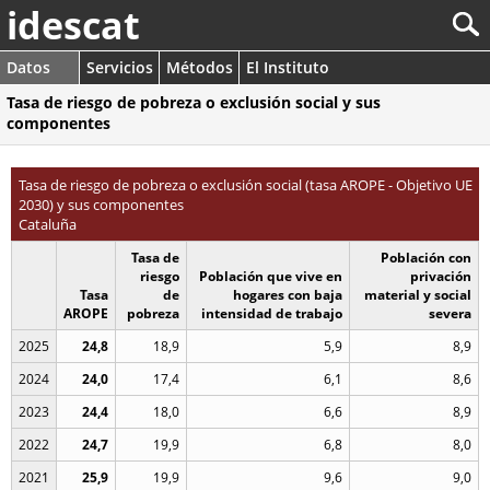
idescat
Datos
Servicios
Métodos
El Instituto
Tasa de riesgo de pobreza o exclusión social y sus
componentes
Tasa de riesgo de pobreza o exclusión social (tasa AROPE - Objetivo UE
2030) y sus componentes
Cataluña
Tasa de
Población con
riesgo
Población que vive en
privación
Tasa
de
hogares con baja
material y social
AROPE
pobreza
intensidad de trabajo
severa
2025
24,8
18,9
5,9
8,9
2024
24,0
17,4
6,1
8,6
2023
24,4
18,0
6,6
8,9
2022
24,7
19,9
6,8
8,0
2021
25,9
19,9
9,6
9,0