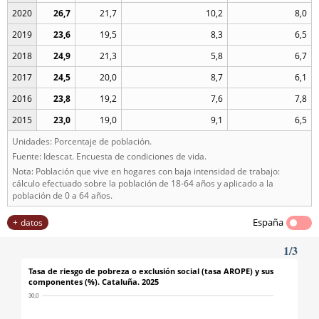
2020
26,7
21,7
10,2
8,0
2019
23,6
19,5
8,3
6,5
2018
24,9
21,3
5,8
6,7
2017
24,5
20,0
8,7
6,1
2016
23,8
19,2
7,6
7,8
2015
23,0
19,0
9,1
6,5
Unidades: Porcentaje de población.
Fuente: Idescat. Encuesta de condiciones de vida.
Nota: Población que vive en hogares con baja intensidad de trabajo:
cálculo efectuado sobre la población de 18-64 años y aplicado a la
población de 0 a 64 años.
España
datos