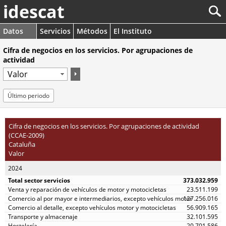
idescat
Datos
Servicios
Métodos
El Instituto
Cifra de negocios en los servicios. Por agrupaciones de
actividad
Último periodo
Cifra de negocios en los servicios. Por agrupaciones de actividad
(CCAE-2009)
Cataluña
Valor
2024
373.032.959
23.511.199
127.256.016
56.909.165
32.101.595
20.701.586