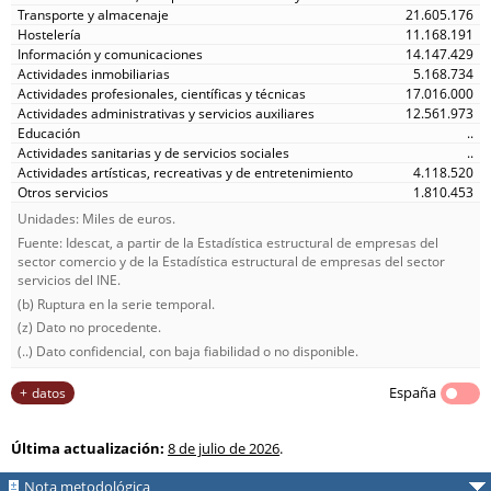
21.605.176
11.168.191
14.147.429
5.168.734
17.016.000
12.561.973
..
..
4.118.520
1.810.453
Unidades: Miles de euros.
Fuente: Idescat, a partir de la Estadística estructural de empresas del
sector comercio y de la Estadística estructural de empresas del sector
servicios del INE.
(b) Ruptura en la serie temporal.
(z) Dato no procedente.
(..) Dato confidencial, con baja fiabilidad o no disponible.
España
datos
Última actualización:
8 de julio de 2026
.
Nota metodológica