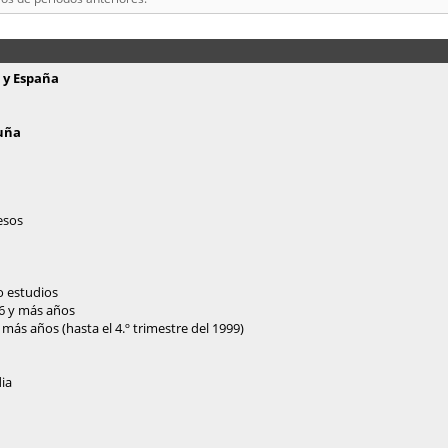
 y España
luña
esos
o estudios
16 y más años
más años (hasta el 4.º trimestre del 1999)
dia