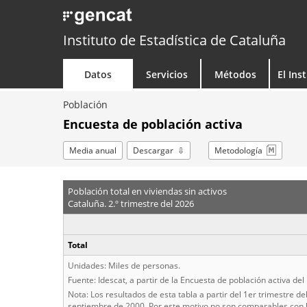
Instituto de Estadística de Cataluña
Datos
Servicios
Métodos
El Ins
Población
Encuesta de población activa
Media anual
Descargar
Metodología
Población total en viviendas sin activos
Cataluña. 2.º trimestre del 2026
Total
Unidades: Miles de personas.
Fuente: Idescat, a partir de la Encuesta de población activa del
Nota: Los resultados de esta tabla a partir del 1er trimestre 
septiembre de 2000. Por este motivo no son comparables con l