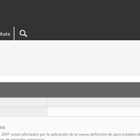
tituto
 INE
del 2001 estan afectados por la aplicación de la nueva definición de paro estable
os de períodos anteriores.