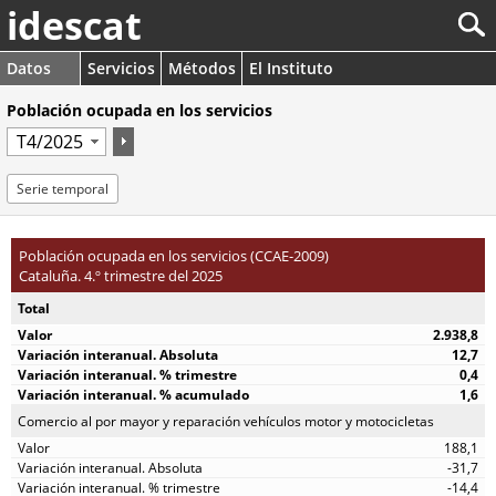
idescat
Datos
Servicios
Métodos
El Instituto
Población ocupada en los servicios
Serie temporal
Población ocupada en los servicios (CCAE-2009)
Cataluña. 4.º trimestre del 2025
Total
2.938,8
12,7
0,4
1,6
Comercio al por mayor y reparación vehículos motor y motocicletas
188,1
-31,7
-14,4