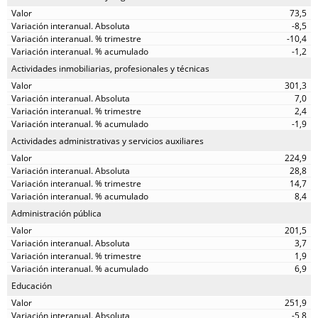
73,5
-8,5
-10,4
-1,2
Actividades inmobiliarias, profesionales y técnicas
301,3
7,0
2,4
-1,9
Actividades administrativas y servicios auxiliares
224,9
28,8
14,7
8,4
Administración pública
201,5
3,7
1,9
6,9
Educación
251,9
-5,8