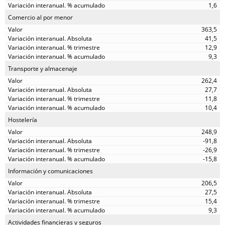
1,6
Comercio al por menor
363,5
41,5
12,9
9,3
Transporte y almacenaje
262,4
27,7
11,8
10,4
Hostelería
248,9
-91,8
-26,9
-15,8
Información y comunicaciones
206,5
27,5
15,4
9,3
Actividades financieras y seguros