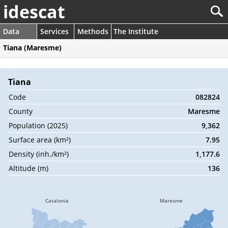
idescat
Data
Services
Methods
The Institute
Tiana (Maresme)
Tiana
Code
082824
County
Maresme
Population (2025)
9,362
Surface area (km²)
7.95
Density (inh./km²)
1,177.6
Altitude (m)
136