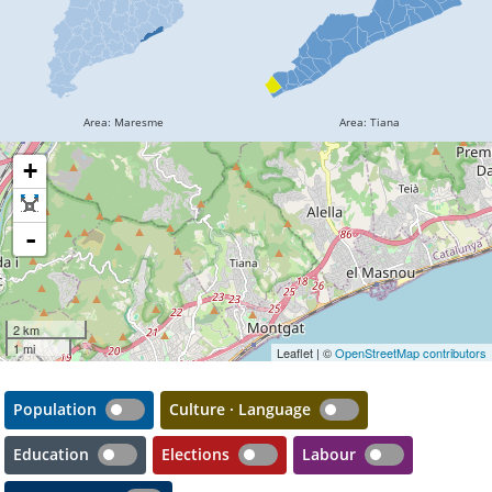
+
-
2 km
1 mi
Leaflet | ©
OpenStreetMap contributors
Population
Culture · Language
Education
Elections
Labour