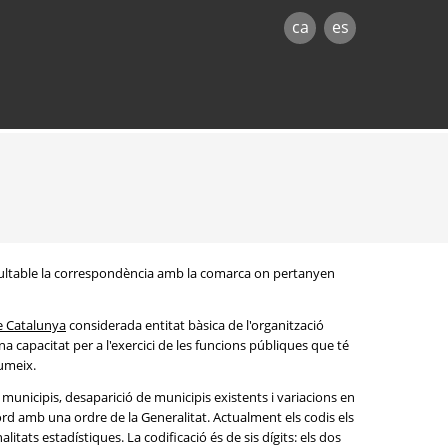
ca
es
onsultable la correspondència amb la comarca on pertanyen
e Catalunya
considerada entitat bàsica de l'organització
na capacitat per a l'exercici de les funcions públiques que té
sumeix.
s municipis, desaparició de municipis existents i variacions en
rd amb una ordre de la Generalitat. Actualment els codis els
litats estadístiques. La codificació és de sis dígits: els dos