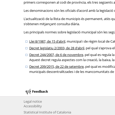
primers corresponen al codi de província, els tres següents a l
Les denominacions són les oficials d'acord amb la legislació 
L'actualització de la llista de municipis és permanent, atès
s'obtenen mitjançant consulta diària.
Les principals normes sobre legislació municipal són les seg
Llei 8/1987, de 15 d'abril
, municipal i de règim local de Ca
Decret legislatiu 2/2003, de 28 d'abril
, pel qual s'aprova e
Decret 244/2007, de 6 de novembre
, pel qual es regula 
Aquest decret regula aspectes com la creació, la baixa, la 
Decret 209/2015, de 22 de setembre
, pel qual es modific
municipals descentralitzades i de les mancomunitats de Ca
Feedback
Legal notice
Accessibility
Statistical Institute of Catalonia