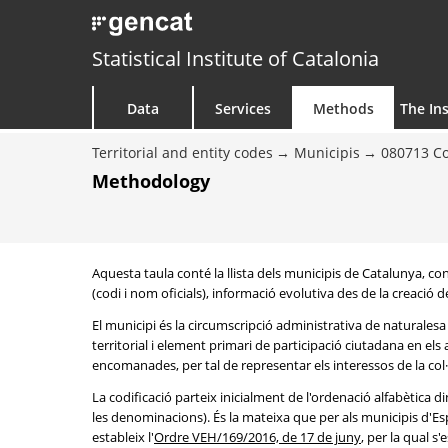
Statistical Institute of Catalonia
Data
Services
Methods
The Ins
Territorial and entity codes
Municipis
080713 C
Methodology
Aquesta taula conté la llista dels municipis de Catalunya, 
(codi i nom oficials), informació evolutiva des de la creació d
El municipi és la circumscripció administrativa de naturalesa 
territorial i element primari de participació ciutadana en els
encomanades, per tal de representar els interessos de la col·le
La codificació parteix inicialment de l'ordenació alfabètica d
les denominacions). És la mateixa que per als municipis d'Es
estableix l'
Ordre VEH/169/2016, de 17 de juny
, per la qual s