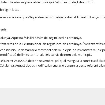
'identificador seqüencial de municipi i l'últim és un dígit de control.
de règim local.
 que les variacions que s'hi produeixen són objecte d'establiment mitjançant 
üents:
talunya. Aquesta és la llei bàsica del règim local a Catalunya.
l text refós de la Llei municipal i de règim local de Catalunya. És el text refós 
la constitució i la demarcació territorial dels municipis, de les entitats muni
modificació de límits territorials i els canvis de nom dels municipis.
a el Decret 244/2007, de 6 de novembre, pel qual es regula la constitució i la d
talunya. Aquest decret modifica la regulació d'algun aspecte referent a la mo