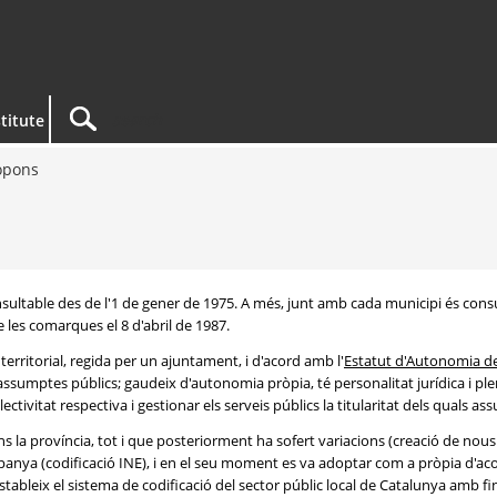
titute
opons
consultable des de l'1 de gener de 1975. A més, junt amb cada municipi és c
e les comarques el 8 d'abril de 1987.
territorial, regida per un ajuntament, i d'acord amb l'
Estatut d'Autonomia d
 assumptes públics; gaudeix d'autonomia pròpia, té personalitat jurídica i ple
ctivitat respectiva i gestionar els serveis públics la titularitat dels quals as
ins la província, tot i que posteriorment ha sofert variacions (creació de nou
panya (codificació INE), i en el seu moment es va adoptar com a pròpia d'aco
'estableix el sistema de codificació del sector públic local de Catalunya amb fina