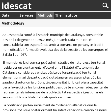
idescat
Data
Services
Methods
The Institute
Methodology
Aquesta taula conté la llista dels municipis de Catalunya, consultable
des de l'1 de gener de 1975. A més, junt amb cada municipi és
consultable la correspondència amb la comarca on pertanyen (codi i
nom oficials), informació evolutiva des de la creació de les comarques el
8 d'abril de 1987.
El municipi és la circumscripció administrativa de naturalesa territorial,
regida per un ajuntament, i d'acord amb l'
Estatut d'Autonomia de
Catalunya
considerada entitat bàsica de l'organització territorial i
element primari de participació ciutadana en els assumptes públics;
gaudeix d'autonomia pròpia, té personalitat jurídica i plena capacitat
per a l'exercici de les funcions públiques que té encomanades, per tal de
representar els interessos de la col·lectivitat respectiva i gestionar els
serveis públics la titularitat dels quals assumeix.
La codificació parteix inicialment de l'ordenació alfabètica dins la
província, tot i que posteriorment ha sofert variacions (creació de nous