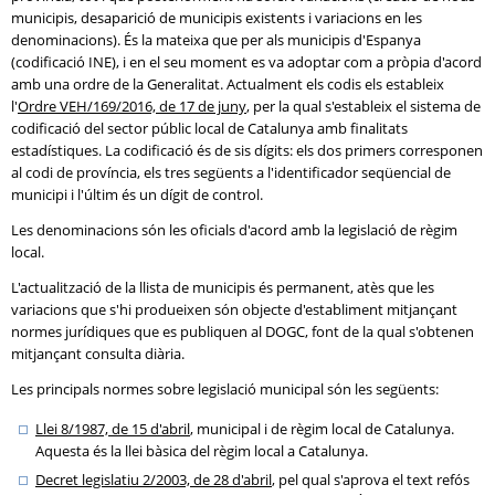
municipis, desaparició de municipis existents i variacions en les
denominacions). És la mateixa que per als municipis d'Espanya
(codificació INE), i en el seu moment es va adoptar com a pròpia d'acord
amb una ordre de la Generalitat. Actualment els codis els estableix
l'
Ordre VEH/169/2016, de 17 de juny
, per la qual s'estableix el sistema de
codificació del sector públic local de Catalunya amb finalitats
estadístiques. La codificació és de sis dígits: els dos primers corresponen
al codi de província, els tres següents a l'identificador seqüencial de
municipi i l'últim és un dígit de control.
Les denominacions són les oficials d'acord amb la legislació de règim
local.
L'actualització de la llista de municipis és permanent, atès que les
variacions que s'hi produeixen són objecte d'establiment mitjançant
normes jurídiques que es publiquen al DOGC, font de la qual s'obtenen
mitjançant consulta diària.
Les principals normes sobre legislació municipal són les següents:
Llei 8/1987, de 15 d'abril
, municipal i de règim local de Catalunya.
Aquesta és la llei bàsica del règim local a Catalunya.
Decret legislatiu 2/2003, de 28 d'abril
, pel qual s'aprova el text refós