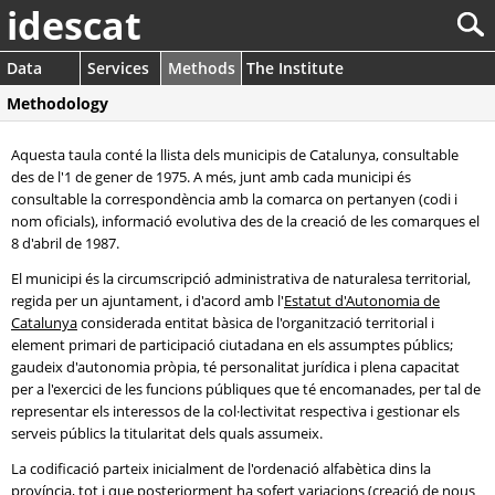
idescat
Data
Services
Methods
The Institute
Methodology
Aquesta taula conté la llista dels municipis de Catalunya, consultable
des de l'1 de gener de 1975. A més, junt amb cada municipi és
consultable la correspondència amb la comarca on pertanyen (codi i
nom oficials), informació evolutiva des de la creació de les comarques el
8 d'abril de 1987.
El municipi és la circumscripció administrativa de naturalesa territorial,
regida per un ajuntament, i d'acord amb l'
Estatut d'Autonomia de
Catalunya
considerada entitat bàsica de l'organització territorial i
element primari de participació ciutadana en els assumptes públics;
gaudeix d'autonomia pròpia, té personalitat jurídica i plena capacitat
per a l'exercici de les funcions públiques que té encomanades, per tal de
representar els interessos de la col·lectivitat respectiva i gestionar els
serveis públics la titularitat dels quals assumeix.
La codificació parteix inicialment de l'ordenació alfabètica dins la
província, tot i que posteriorment ha sofert variacions (creació de nous