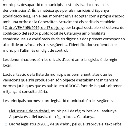
municipis, desaparició de municipis existents i variacions en les
denominacions). És la mateixa que per als municipis d'Espanya
(codificació INE), i en el seu moment es va adoptar com a pròpia d'acord
amb una ordre de la Generalitat. Actualment els codis els estableix
l'
Ordre VEH/169/2016, de 17 de juny
, per la qual s'estableix el sistema de
codificació del sector públic local de Catalunya amb finalitats
estadístiques. La codificació és de sis dígits: els dos primers corresponen
al codi de província, els tres següents a l'identificador seqüencial de
municipi i l'últim és un dígit de control.
Les denominacions són les oficials d'acord amb la legislació de règim
local.
L'actualització de la llista de municipis és permanent, atès que les
variacions que s'hi produeixen són objecte d'establiment mitjançant
normes jurídiques que es publiquen al DOGC, font de la qual s'obtenen
mitjançant consulta diària.
Les principals normes sobre legislació municipal són les següents:
Llei 8/1987, de 15 d'abril
, municipal i de règim local de Catalunya.
Aquesta és la llei bàsica del règim local a Catalunya.
Decret legislatiu 2/2003, de 28 d'abril
, pel qual s'aprova el text refós