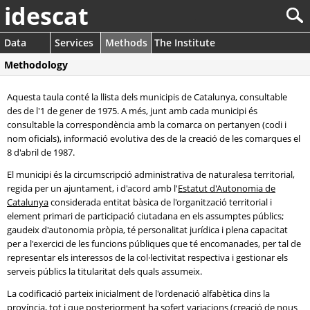
idescat
Data
Services
Methods
The Institute
Methodology
Aquesta taula conté la llista dels municipis de Catalunya, consultable
des de l'1 de gener de 1975. A més, junt amb cada municipi és
consultable la correspondència amb la comarca on pertanyen (codi i
nom oficials), informació evolutiva des de la creació de les comarques el
8 d'abril de 1987.
El municipi és la circumscripció administrativa de naturalesa territorial,
regida per un ajuntament, i d'acord amb l'
Estatut d'Autonomia de
Catalunya
considerada entitat bàsica de l'organització territorial i
element primari de participació ciutadana en els assumptes públics;
gaudeix d'autonomia pròpia, té personalitat jurídica i plena capacitat
per a l'exercici de les funcions públiques que té encomanades, per tal de
representar els interessos de la col·lectivitat respectiva i gestionar els
serveis públics la titularitat dels quals assumeix.
La codificació parteix inicialment de l'ordenació alfabètica dins la
província, tot i que posteriorment ha sofert variacions (creació de nous