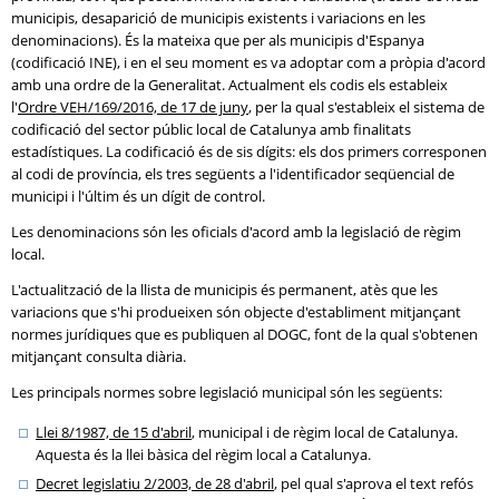
municipis, desaparició de municipis existents i variacions en les
denominacions). És la mateixa que per als municipis d'Espanya
(codificació INE), i en el seu moment es va adoptar com a pròpia d'acord
amb una ordre de la Generalitat. Actualment els codis els estableix
l'
Ordre VEH/169/2016, de 17 de juny
, per la qual s'estableix el sistema de
codificació del sector públic local de Catalunya amb finalitats
estadístiques. La codificació és de sis dígits: els dos primers corresponen
al codi de província, els tres següents a l'identificador seqüencial de
municipi i l'últim és un dígit de control.
Les denominacions són les oficials d'acord amb la legislació de règim
local.
L'actualització de la llista de municipis és permanent, atès que les
variacions que s'hi produeixen són objecte d'establiment mitjançant
normes jurídiques que es publiquen al DOGC, font de la qual s'obtenen
mitjançant consulta diària.
Les principals normes sobre legislació municipal són les següents:
Llei 8/1987, de 15 d'abril
, municipal i de règim local de Catalunya.
Aquesta és la llei bàsica del règim local a Catalunya.
Decret legislatiu 2/2003, de 28 d'abril
, pel qual s'aprova el text refós