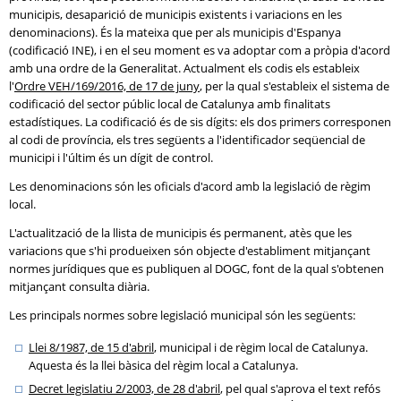
municipis, desaparició de municipis existents i variacions en les
denominacions). És la mateixa que per als municipis d'Espanya
(codificació INE), i en el seu moment es va adoptar com a pròpia d'acord
amb una ordre de la Generalitat. Actualment els codis els estableix
l'
Ordre VEH/169/2016, de 17 de juny
, per la qual s'estableix el sistema de
codificació del sector públic local de Catalunya amb finalitats
estadístiques. La codificació és de sis dígits: els dos primers corresponen
al codi de província, els tres següents a l'identificador seqüencial de
municipi i l'últim és un dígit de control.
Les denominacions són les oficials d'acord amb la legislació de règim
local.
L'actualització de la llista de municipis és permanent, atès que les
variacions que s'hi produeixen són objecte d'establiment mitjançant
normes jurídiques que es publiquen al DOGC, font de la qual s'obtenen
mitjançant consulta diària.
Les principals normes sobre legislació municipal són les següents:
Llei 8/1987, de 15 d'abril
, municipal i de règim local de Catalunya.
Aquesta és la llei bàsica del règim local a Catalunya.
Decret legislatiu 2/2003, de 28 d'abril
, pel qual s'aprova el text refós