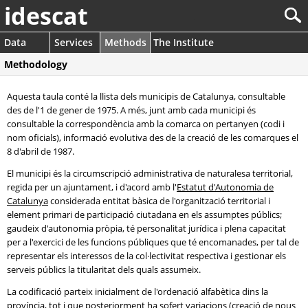
idescat
Data
Services
Methods
The Institute
Methodology
Aquesta taula conté la llista dels municipis de Catalunya, consultable
des de l'1 de gener de 1975. A més, junt amb cada municipi és
consultable la correspondència amb la comarca on pertanyen (codi i
nom oficials), informació evolutiva des de la creació de les comarques el
8 d'abril de 1987.
El municipi és la circumscripció administrativa de naturalesa territorial,
regida per un ajuntament, i d'acord amb l'
Estatut d'Autonomia de
Catalunya
considerada entitat bàsica de l'organització territorial i
element primari de participació ciutadana en els assumptes públics;
gaudeix d'autonomia pròpia, té personalitat jurídica i plena capacitat
per a l'exercici de les funcions públiques que té encomanades, per tal de
representar els interessos de la col·lectivitat respectiva i gestionar els
serveis públics la titularitat dels quals assumeix.
La codificació parteix inicialment de l'ordenació alfabètica dins la
província, tot i que posteriorment ha sofert variacions (creació de nous