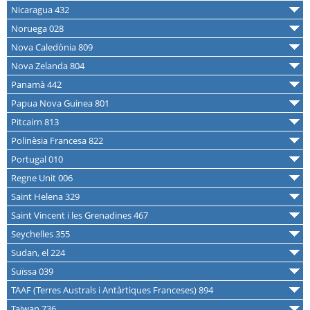
Nicaragua 432
Noruega 028
Nova Caledònia 809
Nova Zelanda 804
Panamà 442
Papua Nova Guinea 801
Pitcairn 813
Polinèsia Francesa 822
Portugal 010
Regne Unit 006
Saint Helena 329
Saint Vincent i les Grenadines 467
Seychelles 355
Sudan, el 224
Suïssa 039
TAAF (Terres Australs i Antàrtiques Franceses) 894
Taiwan 736