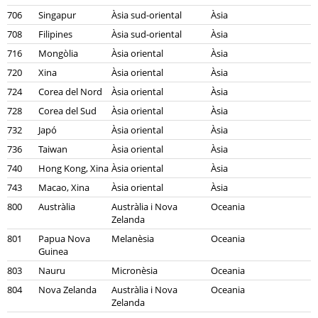
706
Singapur
Àsia sud-oriental
Àsia
708
Filipines
Àsia sud-oriental
Àsia
716
Mongòlia
Àsia oriental
Àsia
720
Xina
Àsia oriental
Àsia
724
Corea del Nord
Àsia oriental
Àsia
728
Corea del Sud
Àsia oriental
Àsia
732
Japó
Àsia oriental
Àsia
736
Taiwan
Àsia oriental
Àsia
740
Hong Kong, Xina
Àsia oriental
Àsia
743
Macao, Xina
Àsia oriental
Àsia
800
Austràlia
Austràlia i Nova
Oceania
Zelanda
801
Papua Nova
Melanèsia
Oceania
Guinea
803
Nauru
Micronèsia
Oceania
804
Nova Zelanda
Austràlia i Nova
Oceania
Zelanda