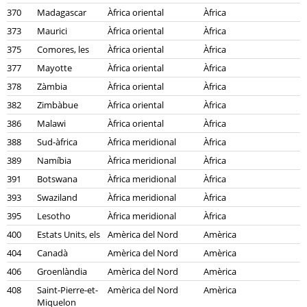
370
Madagascar
Àfrica oriental
Àfrica
373
Maurici
Àfrica oriental
Àfrica
375
Comores, les
Àfrica oriental
Àfrica
377
Mayotte
Àfrica oriental
Àfrica
378
Zàmbia
Àfrica oriental
Àfrica
382
Zimbàbue
Àfrica oriental
Àfrica
386
Malawi
Àfrica oriental
Àfrica
388
Sud-àfrica
Àfrica meridional
Àfrica
389
Namíbia
Àfrica meridional
Àfrica
391
Botswana
Àfrica meridional
Àfrica
393
Swaziland
Àfrica meridional
Àfrica
395
Lesotho
Àfrica meridional
Àfrica
400
Estats Units, els
Amèrica del Nord
Amèrica
404
Canadà
Amèrica del Nord
Amèrica
406
Groenlàndia
Amèrica del Nord
Amèrica
408
Saint-Pierre-et-
Amèrica del Nord
Amèrica
Miquelon