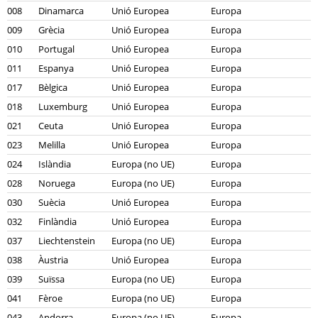
008
Dinamarca
Unió Europea
Europa
009
Grècia
Unió Europea
Europa
010
Portugal
Unió Europea
Europa
011
Espanya
Unió Europea
Europa
017
Bèlgica
Unió Europea
Europa
018
Luxemburg
Unió Europea
Europa
021
Ceuta
Unió Europea
Europa
023
Melilla
Unió Europea
Europa
024
Islàndia
Europa (no UE)
Europa
028
Noruega
Europa (no UE)
Europa
030
Suècia
Unió Europea
Europa
032
Finlàndia
Unió Europea
Europa
037
Liechtenstein
Europa (no UE)
Europa
038
Àustria
Unió Europea
Europa
039
Suïssa
Europa (no UE)
Europa
041
Fèroe
Europa (no UE)
Europa
043
Andorra
Europa (no UE)
Europa