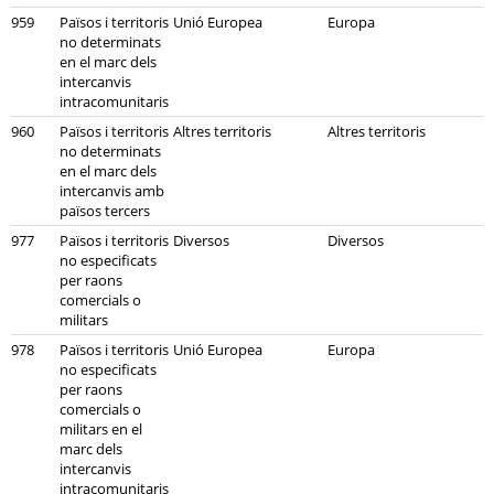
959
Països i territoris
Unió Europea
Europa
no determinats
en el marc dels
intercanvis
intracomunitaris
960
Països i territoris
Altres territoris
Altres territoris
no determinats
en el marc dels
intercanvis amb
països tercers
977
Països i territoris
Diversos
Diversos
no especificats
per raons
comercials o
militars
978
Països i territoris
Unió Europea
Europa
no especificats
per raons
comercials o
militars en el
marc dels
intercanvis
intracomunitaris