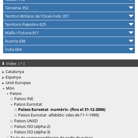
Tanzània 352
Territori Britànic de l'Oceà Índic 357
Territoris Palestins 625
Wallis i Futuna 811
Àustria 038
Índia 664
Index
[
+
]
Catalunya
Espanya
Unió Europea
Món
Països
Països INE
Països Eurostat
Països Eurostat -numèric- (fins el 31-12-2006)
Països Eurostat -alfabètic- (des de l'1-1-1999)
Països UNSD
Països ISO (alpha-2)
Països ISO (alpha-3)
Taula de correspondències de codis de països