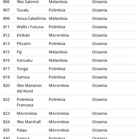
806
Illes Salomó
Melanèsia
Oceania
807
Tuvalu
Polinèsia
Oceania
809
Nova Caledònia
Melanèsia
Oceania
811
Wallis i Futuna
Polinèsia
Oceania
812
Kiribati
Micronèsia
Oceania
813
Pitcairn
Polinèsia
Oceania
815
Fiji
Melanèsia
Oceania
816
Vanuatu
Melanèsia
Oceania
817
Tonga
Polinèsia
Oceania
819
Samoa
Polinèsia
Oceania
820
Illes Marianes
Micronèsia
Oceania
del Nord
822
Polinèsia
Polinèsia
Oceania
Francesa
823
Micronèsia
Micronèsia
Oceania
824
Illes Marshall
Micronèsia
Oceania
825
Palau
Micronèsia
Oceania
830
Samoa
Polinèsia
Oceania