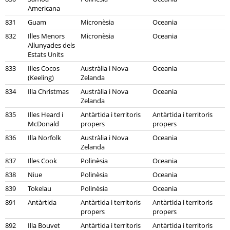
Americana
831
Guam
Micronèsia
Oceania
832
Illes Menors
Micronèsia
Oceania
Allunyades dels
Estats Units
833
Illes Cocos
Austràlia i Nova
Oceania
(Keeling)
Zelanda
834
Illa Christmas
Austràlia i Nova
Oceania
Zelanda
835
Illes Heard i
Antàrtida i territoris
Antàrtida i territoris
McDonald
propers
propers
836
Illa Norfolk
Austràlia i Nova
Oceania
Zelanda
837
Illes Cook
Polinèsia
Oceania
838
Niue
Polinèsia
Oceania
839
Tokelau
Polinèsia
Oceania
891
Antàrtida
Antàrtida i territoris
Antàrtida i territoris
propers
propers
892
Illa Bouvet
Antàrtida i territoris
Antàrtida i territoris