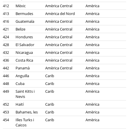
412
Mèxic
Amèrica Central
Amèrica
413
Bermudes
Amèrica del Nord
Amèrica
416
Guatemala
Amèrica Central
Amèrica
421
Belize
Amèrica Central
Amèrica
424
Hondures
Amèrica Central
Amèrica
428
El Salvador
Amèrica Central
Amèrica
432
Nicaragua
Amèrica Central
Amèrica
436
Costa Rica
Amèrica Central
Amèrica
442
Panamà
Amèrica Central
Amèrica
446
Anguilla
Carib
Amèrica
448
Cuba
Carib
Amèrica
449
Saint Kitts i
Carib
Amèrica
Nevis
452
Haití
Carib
Amèrica
453
Bahames, les
Carib
Amèrica
454
Illes Turks i
Carib
Amèrica
Caicos