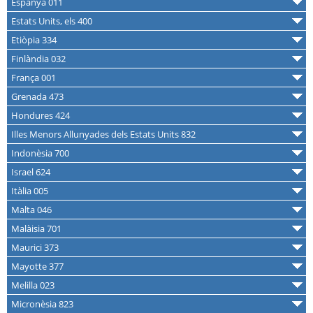
Espanya 011
Estats Units, els 400
Etiòpia 334
Finlàndia 032
França 001
Grenada 473
Hondures 424
Illes Menors Allunyades dels Estats Units 832
Indonèsia 700
Israel 624
Itàlia 005
Malta 046
Malàisia 701
Maurici 373
Mayotte 377
Melilla 023
Micronèsia 823