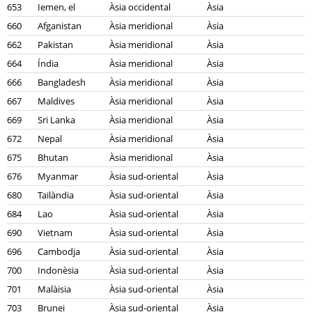
653
Iemen, el
Àsia occidental
Àsia
660
Afganistan
Àsia meridional
Àsia
662
Pakistan
Àsia meridional
Àsia
664
Índia
Àsia meridional
Àsia
666
Bangladesh
Àsia meridional
Àsia
667
Maldives
Àsia meridional
Àsia
669
Sri Lanka
Àsia meridional
Àsia
672
Nepal
Àsia meridional
Àsia
675
Bhutan
Àsia meridional
Àsia
676
Myanmar
Àsia sud-oriental
Àsia
680
Tailàndia
Àsia sud-oriental
Àsia
684
Lao
Àsia sud-oriental
Àsia
690
Vietnam
Àsia sud-oriental
Àsia
696
Cambodja
Àsia sud-oriental
Àsia
700
Indonèsia
Àsia sud-oriental
Àsia
701
Malàisia
Àsia sud-oriental
Àsia
703
Brunei
Àsia sud-oriental
Àsia