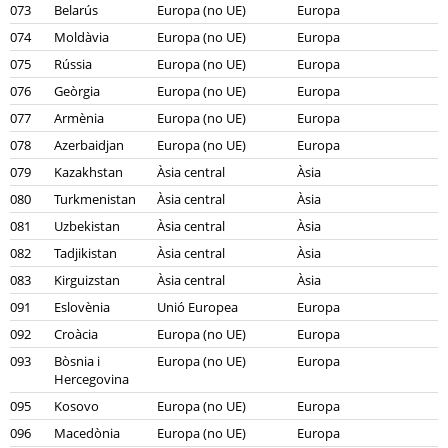
073
Belarús
Europa (no UE)
Europa
074
Moldàvia
Europa (no UE)
Europa
075
Rússia
Europa (no UE)
Europa
076
Geòrgia
Europa (no UE)
Europa
077
Armènia
Europa (no UE)
Europa
078
Azerbaidjan
Europa (no UE)
Europa
079
Kazakhstan
Àsia central
Àsia
080
Turkmenistan
Àsia central
Àsia
081
Uzbekistan
Àsia central
Àsia
082
Tadjikistan
Àsia central
Àsia
083
Kirguizstan
Àsia central
Àsia
091
Eslovènia
Unió Europea
Europa
092
Croàcia
Europa (no UE)
Europa
093
Bòsnia i
Europa (no UE)
Europa
Hercegovina
095
Kosovo
Europa (no UE)
Europa
096
Macedònia
Europa (no UE)
Europa