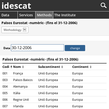
idescat
Data
Services
Methods
The Institute
Països Eurostat -numèric- (fins el 31-12-2006)
Methodology
Data
Països Eurostat -numèric- (fins el 31-12-2006)
Codi
Nom
Subcontinent
Continent
001
França
Unió Europea
Europa
003
Països Baixos
Unió Europea
Europa
004
Alemanya
Unió Europea
Europa
005
Itàlia
Unió Europea
Europa
006
Regne Unit
Unió Europea
Europa
007
Irlanda
Unió Europea
Europa