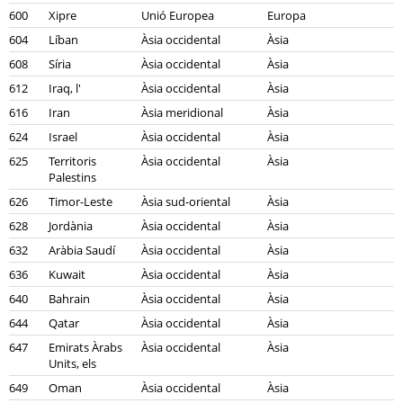
600
Xipre
Unió Europea
Europa
604
Líban
Àsia occidental
Àsia
608
Síria
Àsia occidental
Àsia
612
Iraq, l'
Àsia occidental
Àsia
616
Iran
Àsia meridional
Àsia
624
Israel
Àsia occidental
Àsia
625
Territoris
Àsia occidental
Àsia
Palestins
626
Timor-Leste
Àsia sud-oriental
Àsia
628
Jordània
Àsia occidental
Àsia
632
Aràbia Saudí
Àsia occidental
Àsia
636
Kuwait
Àsia occidental
Àsia
640
Bahrain
Àsia occidental
Àsia
644
Qatar
Àsia occidental
Àsia
647
Emirats Àrabs
Àsia occidental
Àsia
Units, els
649
Oman
Àsia occidental
Àsia