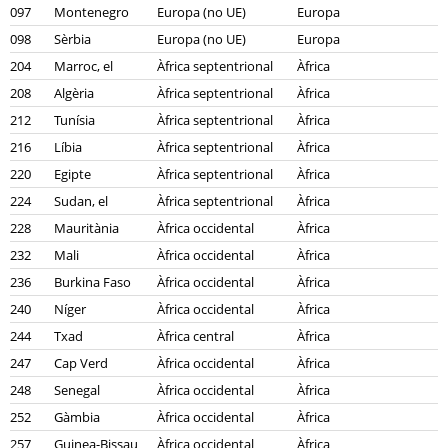
097
Montenegro
Europa (no UE)
Europa
098
Sèrbia
Europa (no UE)
Europa
204
Marroc, el
Àfrica septentrional
Àfrica
208
Algèria
Àfrica septentrional
Àfrica
212
Tunísia
Àfrica septentrional
Àfrica
216
Líbia
Àfrica septentrional
Àfrica
220
Egipte
Àfrica septentrional
Àfrica
224
Sudan, el
Àfrica septentrional
Àfrica
228
Mauritània
Àfrica occidental
Àfrica
232
Mali
Àfrica occidental
Àfrica
236
Burkina Faso
Àfrica occidental
Àfrica
240
Níger
Àfrica occidental
Àfrica
244
Txad
Àfrica central
Àfrica
247
Cap Verd
Àfrica occidental
Àfrica
248
Senegal
Àfrica occidental
Àfrica
252
Gàmbia
Àfrica occidental
Àfrica
257
Guinea-Bissau
Àfrica occidental
Àfrica