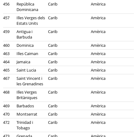
456
República
Carib
Amèrica
Dominicana
457
Illes Verges dels
Carib
Amèrica
Estats Units
459
Antigua i
Carib
Amèrica
Barbuda
460
Dominica
Carib
Amèrica
463
Illes Caiman
Carib
Amèrica
464
Jamaica
Carib
Amèrica
465
Saint Lucia
Carib
Amèrica
467
Saint Vincent i
Carib
Amèrica
les Grenadines
468
Illes Verges
Carib
Amèrica
Britàniques
469
Barbados
Carib
Amèrica
470
Montserrat
Carib
Amèrica
472
Trinidad i
Carib
Amèrica
Tobago
473
Grenada
Carib
Amèrica