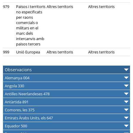
979
Països i territoris
Altres territoris
Altres territoris
no especificats
per raons
comercials o
militars en el
marc dels
intercanvis amb
països tercers
999
Unió Europea
Altres territoris
Altres territoris
Observacions
Alemanya 004
Angola 330
Antilles Neerlandeses 478
Antàrtida 891
Comores, les 375
Emirats Àrabs Units, els 647
Equador 500