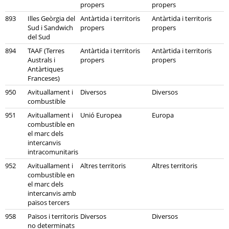
propers
propers
893
Illes Geòrgia del
Antàrtida i territoris
Antàrtida i territoris
Sud i Sandwich
propers
propers
del Sud
894
TAAF (Terres
Antàrtida i territoris
Antàrtida i territoris
Australs i
propers
propers
Antàrtiques
Franceses)
950
Avituallament i
Diversos
Diversos
combustible
951
Avituallament i
Unió Europea
Europa
combustible en
el marc dels
intercanvis
intracomunitaris
952
Avituallament i
Altres territoris
Altres territoris
combustible en
el marc dels
intercanvis amb
països tercers
958
Països i territoris
Diversos
Diversos
no determinats