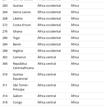
260
Guinea
Àfrica occidental
Àfrica
264
Sierra Leone
Àfrica occidental
Àfrica
268
Libèria
Àfrica occidental
Àfrica
272
Costa d'Ivori
Àfrica occidental
Àfrica
276
Ghana
Àfrica occidental
Àfrica
280
Togo
Àfrica occidental
Àfrica
284
Benín
Àfrica occidental
Àfrica
288
Nigèria
Àfrica occidental
Àfrica
302
Camerun
Àfrica central
Àfrica
306
República
Àfrica central
Àfrica
Centreafricana
310
Guinea
Àfrica central
Àfrica
Equatorial
311
São Tomé i
Àfrica central
Àfrica
Príncipe
314
Gabon
Àfrica central
Àfrica
318
Congo
Àfrica central
Àfrica