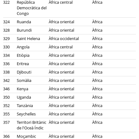
322
República
Àfrica central
Àfrica
Democràtica del
Congo
324
Ruanda
Àfrica oriental
Àfrica
328
Burundi
Àfrica oriental
Àfrica
329
Saint Helena
Àfrica occidental
Àfrica
330
Angola
Àfrica central
Àfrica
334
Etiòpia
Àfrica oriental
Àfrica
336
Eritrea
Àfrica oriental
Àfrica
338
Djibouti
Àfrica oriental
Àfrica
342
Somàlia
Àfrica oriental
Àfrica
346
Kenya
Àfrica oriental
Àfrica
350
Uganda
Àfrica oriental
Àfrica
352
Tanzània
Àfrica oriental
Àfrica
355
Seychelles
Àfrica oriental
Àfrica
357
Territori Britànic
Àfrica oriental
Àfrica
de l'Oceà Índic
366
Moçambic
Àfrica oriental
Àfrica