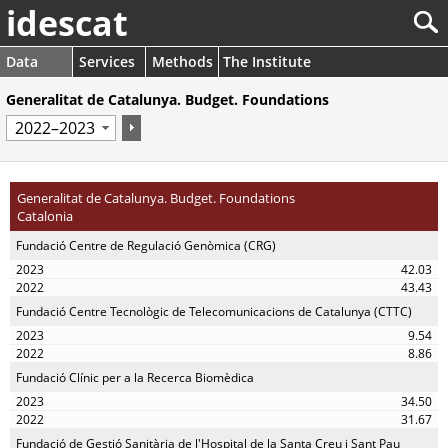
idescat
Data
Services
Methods
The Institute
Generalitat de Catalunya. Budget. Foundations
Generalitat de Catalunya. Budget. Foundations
Catalonia
Fundació Centre de Regulació Genòmica (CRG)
42.03
43.43
Fundació Centre Tecnològic de Telecomunicacions de Catalunya (CTTC)
9.54
8.86
Fundació Clínic per a la Recerca Biomèdica
34.50
31.67
Fundació de Gestió Sanitària de l'Hospital de la Santa Creu i Sant Pau