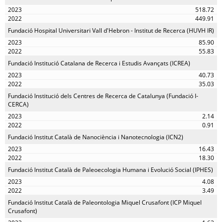
518.72
449.91
Fundació Hospital Universitari Vall d'Hebron - Institut de Recerca (HUVH IR)
85.90
55.83
Fundació Institució Catalana de Recerca i Estudis Avançats (ICREA)
40.73
35.03
Fundació Institució dels Centres de Recerca de Catalunya (Fundació I-
CERCA)
2.14
0.91
Fundació Institut Català de Nanociència i Nanotecnologia (ICN2)
16.43
18.30
Fundació Institut Català de Paleoecologia Humana i Evolució Social (IPHES)
4.08
3.49
Fundació Institut Català de Paleontologia Miquel Crusafont (ICP Miquel
Crusafont)