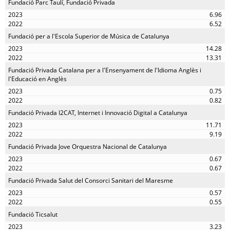
Fundació Parc Taulí, Fundació Privada
6.96
6.52
Fundació per a l'Escola Superior de Música de Catalunya
14.28
13.31
Fundació Privada Catalana per a l'Ensenyament de l'Idioma Anglès i
l'Educació en Anglès
0.75
0.82
Fundació Privada I2CAT, Internet i Innovació Digital a Catalunya
11.71
9.19
Fundació Privada Jove Orquestra Nacional de Catalunya
0.67
0.67
Fundació Privada Salut del Consorci Sanitari del Maresme
0.57
0.55
Fundació Ticsalut
3.23