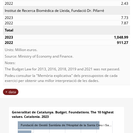
2.43
Institut de Recerca Biomèdica de Lleida, Fundació Dr. Pifarré
7.73
7.87
Total
1,048.99
911.27
Units: Million euros.
Source: Ministry of Economy and Finance.
Notes:
The Budget Law for 2013, 2016, 2018, 2019 and 2021 was not passed.
Podeu consultar la "Memòria explicativa" dels pressupostos de cada
exercici per obtenir una millor interpretació de les dades.
data