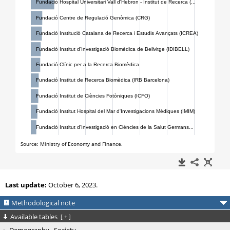
Last update:
October 6, 2023.
Methodological note
Available tables
[
+
]