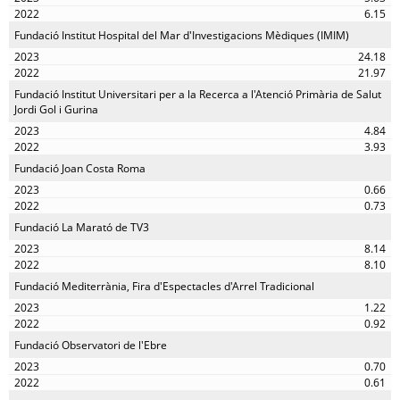
6.15
Fundació Institut Hospital del Mar d'Investigacions Mèdiques (IMIM)
24.18
21.97
Fundació Institut Universitari per a la Recerca a l'Atenció Primària de Salut
Jordi Gol i Gurina
4.84
3.93
Fundació Joan Costa Roma
0.66
0.73
Fundació La Marató de TV3
8.14
8.10
Fundació Mediterrània, Fira d'Espectacles d'Arrel Tradicional
1.22
0.92
Fundació Observatori de l'Ebre
0.70
0.61