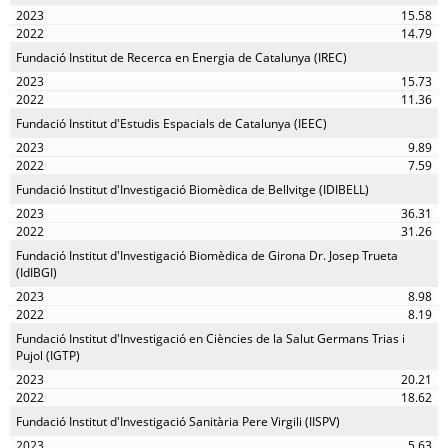
15.58
14.79
Fundació Institut de Recerca en Energia de Catalunya (IREC)
15.73
11.36
Fundació Institut d'Estudis Espacials de Catalunya (IEEC)
9.89
7.59
Fundació Institut d'Investigació Biomèdica de Bellvitge (IDIBELL)
36.31
31.26
Fundació Institut d'Investigació Biomèdica de Girona Dr. Josep Trueta
(IdIBGI)
8.98
8.19
Fundació Institut d'Investigació en Ciències de la Salut Germans Trias i
Pujol (IGTP)
20.21
18.62
Fundació Institut d'Investigació Sanitària Pere Virgili (IISPV)
5.63