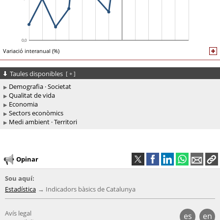
Variació interanual (%)
Taules disponibles
[
+
]
Demografia · Societat
Qualitat de vida
Economia
Sectors econòmics
Medi ambient · Territori
Opinar
Sou aquí:
Estadística
Indicadors bàsics de Catalunya
Avís legal
es
en