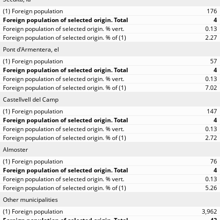
176
4
0.13
2.27
Pont d'Armentera, el
57
4
0.13
7.02
Castellvell del Camp
147
4
0.13
2.72
Almoster
76
4
0.13
5.26
Other municipalities
3,962