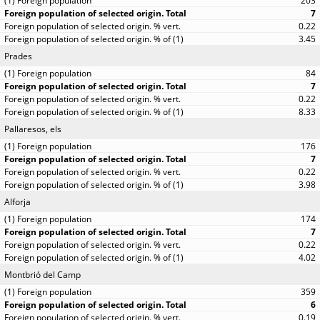
203
7
0.22
3.45
Prades
84
7
0.22
8.33
Pallaresos, els
176
7
0.22
3.98
Alforja
174
7
0.22
4.02
Montbrió del Camp
359
6
0.19