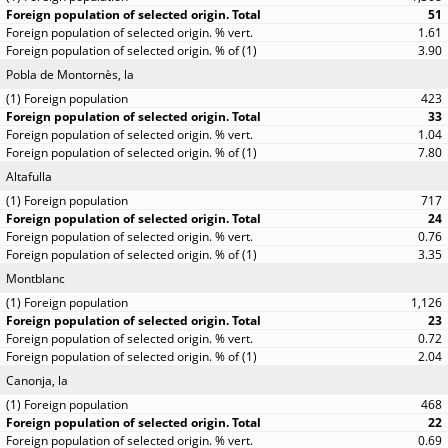
51
1.61
3.90
Pobla de Montornès, la
423
33
1.04
7.80
Altafulla
717
24
0.76
3.35
Montblanc
1,126
23
0.72
2.04
Canonja, la
468
22
0.69