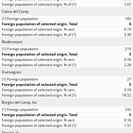
1.67
Cabra del Camp
182
6
0.19
3.30
Riudecanyes
219
5
0.16
2.28
Duesaigües
27
5
0.16
18.52
Borges del Camp, les
332
5
0.16
1.51
Secuita, la