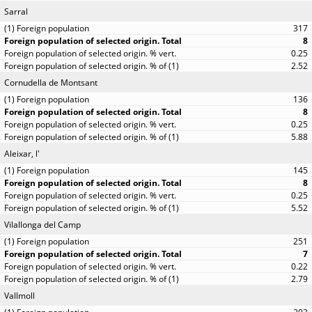
Sarral
317
8
0.25
2.52
Cornudella de Montsant
136
8
0.25
5.88
Aleixar, l'
145
8
0.25
5.52
Vilallonga del Camp
251
7
0.22
2.79
Vallmoll