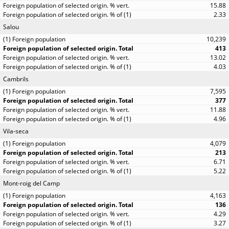
15.88
2.33
Salou
10,239
413
13.02
4.03
Cambrils
7,595
377
11.88
4.96
Vila-seca
4,079
213
6.71
5.22
Mont-roig del Camp
4,163
136
4.29
3.27