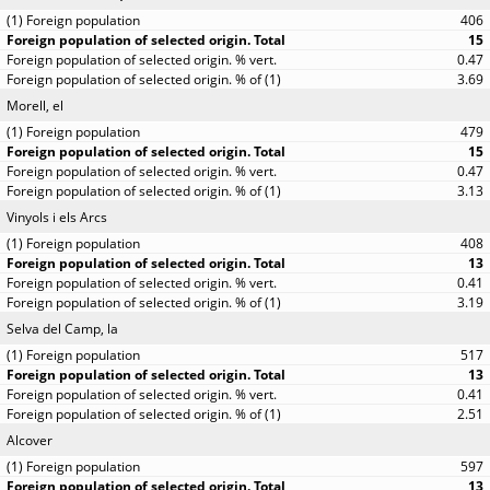
406
15
0.47
3.69
Morell, el
479
15
0.47
3.13
Vinyols i els Arcs
408
13
0.41
3.19
Selva del Camp, la
517
13
0.41
2.51
Alcover
597
13