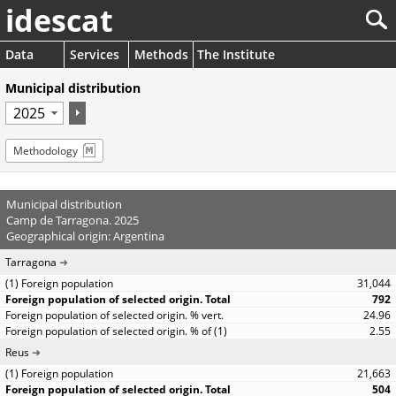
idescat
Data
Services
Methods
The Institute
Municipal distribution
Methodology
Municipal distribution
Camp de Tarragona. 2025
Geographical origin: Argentina
Tarragona
31,044
792
24.96
2.55
Reus
21,663
504