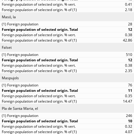
0.41
2.18
Masó, la
28
12
0.38
42.86
Falset
510
12
0.38
2.35
Maspujols
76
11
0.35
14.47
Pla de Santa Maria, el
246
10
0.32
4.07