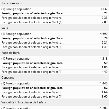
Torredembarra
3,537
74
2.33
2.09
Valls
4,690
70
2.21
1.49
Roda de Berà
1,313
59
1.86
4.49
Constantí
1,446
52
1.64
3.60
Vandellòs i l'Hospitalet de l'Infant
1,308