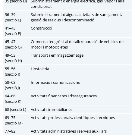
35 (secció D)
Subministrament d'energia elèctrica, gas, vapor i aire
condicionat
36–39
Subministrament d'aigua; activitats de sanejament,
(secció E)
gestió de residus i descontaminació
41–43
Construcció
(secció F)
45–47
Comerç a l'engròs i al detall; reparació de vehicles de
(secció G)
motor i motocicletes
49–53
Transport i emmagatzematge
(secció H)
55–56
Hostaleria
(secció I)
58–63
Informació i comunicacions
(secció J)
64–66
Activitats financeres i d'assegurances
(secció K)
68 (secció L)
Activitats immobiliàries
69–75
Activitats professionals, científiques i tècniques
(secció M)
77–82
Activitats administratives i serveis auxiliars