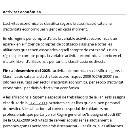
Activitat econòmica
L'activitat econòmica es classifica segons la classificació catalana
d'activitats econòmiques vigent en cada moment.
En els règims per compte d'altri, la variable activitat econòmica que
apareix en el fitxer de comptes de cotització s'assigna a totes les
afiliacions que tenen associades aquell compte de cotització. En els
règims per compte propi, la variable activitat econòmica apareix en el
mateix fitxer d'afiliacions i, per tant, la classificació és directa.
Fins al desembre del 2025
, l'activitat econòmica es classifica segons la
Classificació catalana d'activitats econòmiques 2009
(CCAE-2009)
i es
difonen resultats per sector d'activitat econòmica, per secció d'activitat
econòmica i per divisió d'activitat econòmica.
A les afiliacions al Sistema especial de treballadors de la llar, se'ls assigna
el codi 97 de la
CCAE-2009
(Activitats de les llars que ocupen personal
domèstic). A les afiliacions al conveni especial de cuidadors no
professionals que pertanyen al Règim general, se'ls assigna el codi 881
de la
CCAE-2009
(Activitats de serveis socials sense allotjament a
persones grans i persones amb discapacitat). Per últim, a les afiliacions