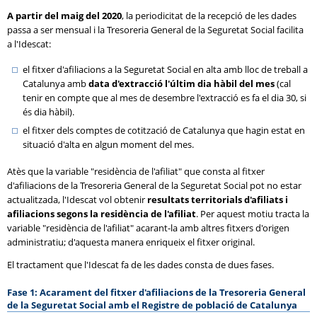
A partir del maig del 2020
, la periodicitat de la recepció de les dades
passa a ser mensual i la Tresoreria General de la Seguretat Social facilita
a l'Idescat:
el fitxer d'afiliacions a la Seguretat Social en alta amb lloc de treball a
Catalunya amb
data d'extracció l'últim dia hàbil del mes
(cal
tenir en compte que al mes de desembre l'extracció es fa el dia 30, si
és dia hàbil).
el fitxer dels comptes de cotització de Catalunya que hagin estat en
situació d'alta en algun moment del mes.
Atès que la variable "residència de l'afiliat" que consta al fitxer
d'afiliacions de la Tresoreria General de la Seguretat Social pot no estar
actualitzada, l'Idescat vol obtenir
resultats territorials d'afiliats i
afiliacions segons la residència de l'afiliat
. Per aquest motiu tracta la
variable "residència de l'afiliat" acarant-la amb altres fitxers d'origen
administratiu; d'aquesta manera enriqueix el fitxer original.
El tractament que l'Idescat fa de les dades consta de dues fases.
Fase 1: Acarament del fitxer d'afiliacions de la Tresoreria General
de la Seguretat Social amb el Registre de població de Catalunya