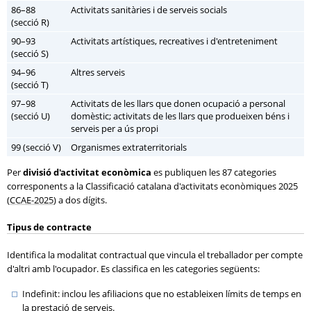
86–88
Activitats sanitàries i de serveis socials
(secció R)
90–93
Activitats artístiques, recreatives i d'entreteniment
(secció S)
94–96
Altres serveis
(secció T)
97–98
Activitats de les llars que donen ocupació a personal
(secció U)
domèstic; activitats de les llars que produeixen béns i
serveis per a ús propi
99 (secció V)
Organismes extraterritorials
Per
divisió d'activitat econòmica
es publiquen les 87 categories
corresponents a la Classificació catalana d'activitats econòmiques 2025
(
CCAE-2025
) a dos dígits.
Tipus de contracte
Identifica la modalitat contractual que vincula el treballador per compte
d'altri amb l'ocupador. Es classifica en les categories següents:
Indefinit: inclou les afiliacions que no estableixen límits de temps en
la prestació de serveis.