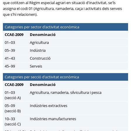
que cotitzen al Règim especial agrari en situació d'inactivitat, se'ls
assigna el codi 01 (Agricultura, ramaderia, caça i activitats dels serveis
que s'hi relacionen).
Categories per sector d'activitat econòmica
CCAE-2009
Denominació
01–03
Agricultura
05–39
Indústria
41–43
Construcció
45–99
Serveis
Categories per secció d'activitat econòmica
CCAE-2009
Denominació
01–03
Agricultura, ramaderia, silvicultura i pesca
(secció A)
05–09
Indústries extractives
(secció B)
10–33
Indústries manufactureres
(secció C)