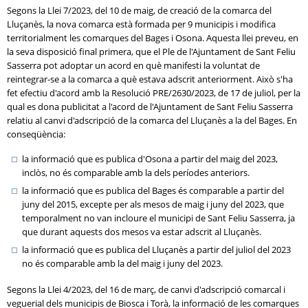
Segons la Llei 7/2023, del 10 de maig, de creació de la comarca del
Lluçanès, la nova comarca està formada per 9 municipis i modifica
territorialment les comarques del Bages i Osona. Aquesta llei preveu, en
la seva disposició final primera, que el Ple de l'Ajuntament de Sant Feliu
Sasserra pot adoptar un acord en què manifesti la voluntat de
reintegrar-se a la comarca a què estava adscrit anteriorment. Això s'ha
fet efectiu d'acord amb la Resolució PRE/2630/2023, de 17 de juliol, per la
qual es dona publicitat a l'acord de l'Ajuntament de Sant Feliu Sasserra
relatiu al canvi d'adscripció de la comarca del Lluçanès a la del Bages. En
conseqüència:
la informació que es publica d'Osona a partir del maig del 2023,
inclòs, no és comparable amb la dels períodes anteriors.
la informació que es publica del Bages és comparable a partir del
juny del 2015, excepte per als mesos de maig i juny del 2023, que
temporalment no van incloure el municipi de Sant Feliu Sasserra, ja
que durant aquests dos mesos va estar adscrit al Lluçanès.
la informació que es publica del Lluçanès a partir del juliol del 2023
no és comparable amb la del maig i juny del 2023.
Segons la Llei 4/2023, del 16 de març, de canvi d'adscripció comarcal i
veguerial dels municipis de Biosca i Torà, la informació de les comarques