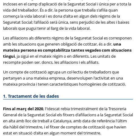
incloses en el camp d'aplicació de la Seguretat Social i única per a tota la
vida del treballador. És a dir, la persona que treballa s'afilia quan
comença la vida laboral i es dona d'alta en algun dels règims de la
Seguretat Social; l'afiliació serà única, sens perjudici de les altes i baixes
laborals que pugui tenir al llarg de la vida laboral.
Les afiliacions als diferents règims de la Seguretat Social es corresponen
amb les situacions que generen obligació de cotitzar, és a dir,
una
mateixa persona es comptabilitza tantes vegades com situacions
tingui
, ja sigui en el mateix règim o en diferents. Les unitats de
recompte poden ser, doncs, les afiliacions i els afiliats.
Un compte de cotització agrupa un col·lectiu de treballadors que
pertanyen a una mateixa empresa, desenvolupen l'activitat en una
mateixa província i tenen característiques homogènies de cotització.
1. Tractament de les dades
Fins al març del 2020
, l'Idescat rebia trimestralment de la Tresoreria
General de la Seguretat Social els fitxers d'afiliacions a la Seguretat Social
en alta amb lloc de treball a Catalunya, amb data de referència l'últim
dia hàbil del trimestre, i el fitxer de comptes de cotització que havien
estat en situació d'alta en algun moment del trimestre.