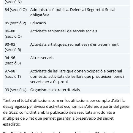
(secció N)
84 (secció O)
Administració pública, Defensa i Seguretat Social
obligatòria
85 (secció P)
Educació
86–88
Activitats sanitàries i de serveis socials
(secció Q)
90–93
Activitats artístiques, recreatives i d'entreteniment
(secció R)
94–96
Altres serveis
(secció S)
97–98
Activitats de les llars que donen ocupació a personal
(secció T)
domèstic; activitats de les llars que produeixen béns i
serveis per a ús propi
99 (secció U)
Organismes extraterritorials
Tant en el total d'afiliacions com en les afiliacions per compte d'altri, la
desagregació per divisió d'activitat econòmica s'ofereix a partir del gener
del 2022, coincidint amb la publicació dels resultats arrodonits a
múltiples de 5, fet que permet garantir la preservació del secret
estadístic.