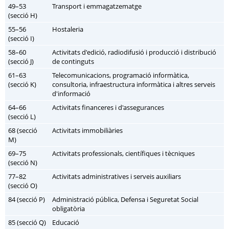
49–53
Transport i emmagatzematge
(secció H)
55–56
Hostaleria
(secció I)
58–60
Activitats d'edició, radiodifusió i producció i distribució
(secció J)
de continguts
61–63
Telecomunicacions, programació informàtica,
(secció K)
consultoria, infraestructura informàtica i altres serveis
d'informació
64–66
Activitats financeres i d'assegurances
(secció L)
68 (secció
Activitats immobiliàries
M)
69–75
Activitats professionals, científiques i tècniques
(secció N)
77–82
Activitats administratives i serveis auxiliars
(secció O)
84 (secció P)
Administració pública, Defensa i Seguretat Social
obligatòria
85 (secció Q)
Educació