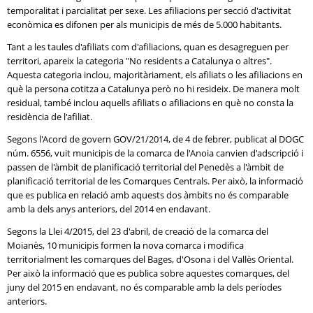
temporalitat i parcialitat per sexe. Les afiliacions per secció d'activitat
econòmica es difonen per als municipis de més de 5.000 habitants.
Tant a les taules d'afiliats com d'afiliacions, quan es desagreguen per
territori, apareix la categoria "No residents a Catalunya o altres".
Aquesta categoria inclou, majoritàriament, els afiliats o les afiliacions en
què la persona cotitza a Catalunya però no hi resideix. De manera molt
residual, també inclou aquells afiliats o afiliacions en què no consta la
residència de l'afiliat.
Segons l'Acord de govern GOV/21/2014, de 4 de febrer, publicat al DOGC
núm. 6556, vuit municipis de la comarca de l'Anoia canvien d'adscripció i
passen de l'àmbit de planificació territorial del Penedès a l'àmbit de
planificació territorial de les Comarques Centrals. Per això, la informació
que es publica en relació amb aquests dos àmbits no és comparable
amb la dels anys anteriors, del 2014 en endavant.
Segons la Llei 4/2015, del 23 d'abril, de creació de la comarca del
Moianès, 10 municipis formen la nova comarca i modifica
territorialment les comarques del Bages, d'Osona i del Vallès Oriental.
Per això la informació que es publica sobre aquestes comarques, del
juny del 2015 en endavant, no és comparable amb la dels períodes
anteriors.