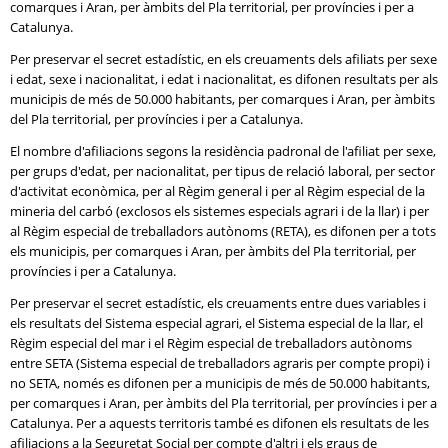
comarques i Aran, per àmbits del Pla territorial, per províncies i per a
Catalunya.
Per preservar el secret estadístic, en els creuaments dels afiliats per sexe
i edat, sexe i nacionalitat, i edat i nacionalitat, es difonen resultats per als
municipis de més de 50.000 habitants, per comarques i Aran, per àmbits
del Pla territorial, per províncies i per a Catalunya.
El nombre d'afiliacions segons la residència padronal de l'afiliat per sexe,
per grups d'edat, per nacionalitat, per tipus de relació laboral, per sector
d'activitat econòmica, per al Règim general i per al Règim especial de la
mineria del carbó (exclosos els sistemes especials agrari i de la llar) i per
al Règim especial de treballadors autònoms (
RETA
), es difonen per a tots
els municipis, per comarques i Aran, per àmbits del Pla territorial, per
províncies i per a Catalunya.
Per preservar el secret estadístic, els creuaments entre dues variables i
els resultats del Sistema especial agrari, el Sistema especial de la llar, el
Règim especial del mar i el Règim especial de treballadors autònoms
entre
SETA
(Sistema especial de treballadors agraris per compte propi) i
no
SETA
, només es difonen per a municipis de més de 50.000 habitants,
per comarques i Aran, per àmbits del Pla territorial, per províncies i per a
Catalunya. Per a aquests territoris també es difonen els resultats de les
afiliacions a la Seguretat Social per compte d'altri i els graus de