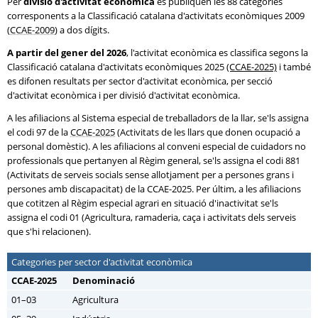
Per
divisió d'activitat econòmica
es publiquen les 88 categories
corresponents a la Classificació catalana d'activitats econòmiques 2009
(
CCAE-2009
) a dos dígits.
A partir del gener del 2026
, l'activitat econòmica es classifica segons la
Classificació catalana d'activitats econòmiques 2025
(CCAE-2025)
i també
es difonen resultats per sector d'activitat econòmica, per secció
d'activitat econòmica i per divisió d'activitat econòmica.
A les afiliacions al Sistema especial de treballadors de la llar, se'ls assigna
el codi 97 de la
CCAE-2025
(Activitats de les llars que donen ocupació a
personal domèstic). A les afiliacions al conveni especial de cuidadors no
professionals que pertanyen al Règim general, se'ls assigna el codi 881
(Activitats de serveis socials sense allotjament per a persones grans i
persones amb discapacitat) de la CCAE-2025. Per últim, a les afiliacions
que cotitzen al Règim especial agrari en situació d'inactivitat se'ls
assigna el codi 01 (Agricultura, ramaderia, caça i activitats dels serveis
que s'hi relacionen).
Categories per sector d'activitat econòmica
CCAE-2025
Denominació
01–03
Agricultura