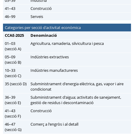
05–39
Indústria
41–43
Construcció
46–99
Serveis
Categories per secció d'activitat econòmica
CCAE-2025
Denominació
01–03
Agricultura, ramaderia, silvicultura i pesca
(secció A)
05–09
Indústries extractives
(secció B)
10–33
Indústries manufactureres
(secció C)
35 (secció D)
Subministrament d'energia elèctrica, gas, vapor i aire
condicionat
36–39
Subministrament d'aigua; activitats de sanejament,
(secció E)
gestió de residus i descontaminació
41–43
Construcció
(secció F)
46–47
Comerç a l'engròs i al detall
(secció G)