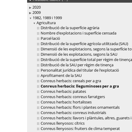
2020
2009
1982, 1989 i 1999
Agricultura
Distribució de la superfície agrària
Nombre d'explotacions i superfície censada
Parcel·lació
Distribució de la superfície agrícola utilitzada (SAU)
Dimensió de les explotacions, segons la superfície to
Dimensió de les explotacions, segons la SAU
Distribució de la superfície total per règim de tinenç
Distribució de la SAU per règim de tinença
Personalitat jurídica del titular de l'explotació
Aprofitament de la SAU
Conreus herbacis: cereals per a gra
Conreus herbacis: lleguminoses per a gra
Conreus herbacis: patates
Conreus herbacis: conreus farratgers
Conreus herbacis: hortalisses
Conreus herbacis: flors i plantes ornamentals
Conreus herbacis: conreus industrials
Conreus herbacis: llavors i plàntules, altres, guarets i
Conreus llenyosos: cítrics
Conreus llenyosos: fruiters de clima temperat