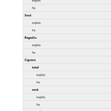
explot.
ha
Secà
explot.
ha
Regadiu
explot.
ha
Cigrons
total
explot.
ha
secà
explot.
ha