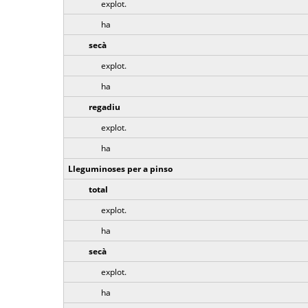
explot.
ha
secà
explot.
ha
regadiu
explot.
ha
Lleguminoses per a pinso
total
explot.
ha
secà
explot.
ha