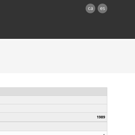
ca
es
1989