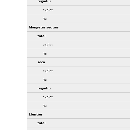
regadiu
explot.
ha
Mongetes seques
total
explot.
ha
secà
explot.
ha
regadiu
explot.
ha
Llenties
total