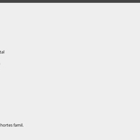
tal
a
 hortes famil.