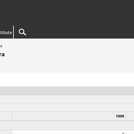
titute
ra
ra
1999