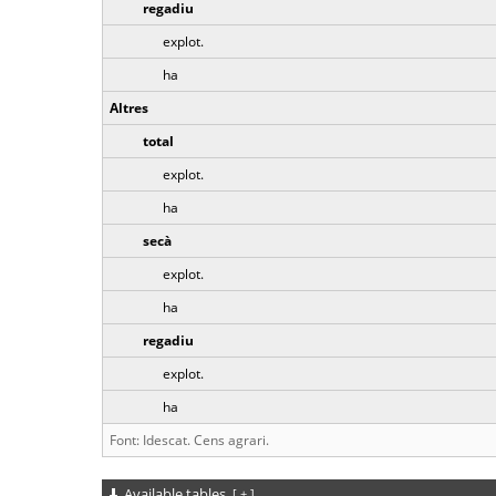
regadiu
explot.
ha
Altres
total
explot.
ha
secà
explot.
ha
regadiu
explot.
ha
Font: Idescat. Cens agrari.
Available tables
[
+
]