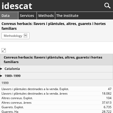
idescat
Data
Services
Methods
The Institute
Conreus herbacis: llavors i plàntules, altres, guarets i hortes
familiars
Methodology
Conreus herbacis: llavors i plàntules, altres, guarets i hortes
familiars
Catalonia
1989–1999
1999
47
18.082
104
37.613
6.735
28.722