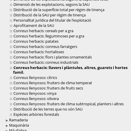
Dimensió de les explotacions, segons la SAU
Distribució de la superfície total per règim de tinença
Distribució de la SAU per règim de tinença
Personalitat jurídica del titular de l'explotació
Aprofitament de la SAU
Conreus herbacis: cereals per a gra
Conreus herbacis: lleguminoses per a gra
Conreus herbacis: patates
Conreus herbacis: conreus farratgers
Conreus herbacis: hortalisses
Conreus herbacis: flors i plantes ornamentals
Conreus herbacis: conreus industrials
Conreus herbacis: llavors i plàntules, altres, guarets i hortes
famil.
Conreus llenyosos: cítrics
Conreus llenyosos: fruiters de clima temperat
Conreus llenyosos: fruiters de fruits secs
Conreus llenyosos: vinya
Conreus llenyosos: olivera
Conreus llenyosos: fruiters de clima subtropical, planters i altres
Distribució de les terres que no són SAU
Espècies arbòries forestals
Ramaderia
Maquinària
Mà d'obra