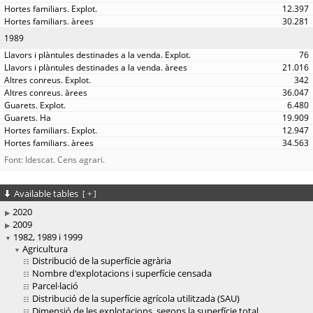
12.397
30.281
1989
76
21.016
342
36.047
6.480
19.909
12.947
34.563
Font: Idescat. Cens agrari.
Available tables
[
+
]
2020
2009
1982, 1989 i 1999
Agricultura
Distribució de la superfície agrària
Nombre d'explotacions i superfície censada
Parcel·lació
Distribució de la superfície agrícola utilitzada (SAU)
Dimensió de les explotacions, segons la superfície total