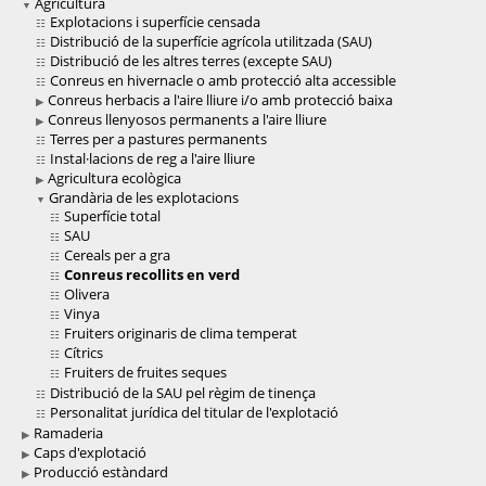
Agricultura
Explotacions i superfície censada
Distribució de la superfície agrícola utilitzada (SAU)
Distribució de les altres terres (excepte SAU)
Conreus en hivernacle o amb protecció alta accessible
Conreus herbacis a l'aire lliure i/o amb protecció baixa
Conreus llenyosos permanents a l'aire lliure
Terres per a pastures permanents
Instal·lacions de reg a l'aire lliure
Agricultura ecològica
Grandària de les explotacions
Superfície total
SAU
Cereals per a gra
Conreus recollits en verd
Olivera
Vinya
Fruiters originaris de clima temperat
Cítrics
Fruiters de fruites seques
Distribució de la SAU pel règim de tinença
Personalitat jurídica del titular de l'explotació
Ramaderia
Caps d'explotació
Producció estàndard