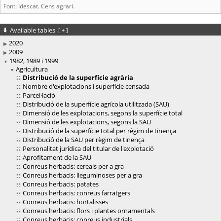
Font: Idescat. Cens agrari.
Available tables
[
+
]
2020
2009
1982, 1989 i 1999
Agricultura
Distribució de la superfície agrària
Nombre d'explotacions i superfície censada
Parcel·lació
Distribució de la superfície agrícola utilitzada (SAU)
Dimensió de les explotacions, segons la superfície total
Dimensió de les explotacions, segons la SAU
Distribució de la superfície total per règim de tinença
Distribució de la SAU per règim de tinença
Personalitat jurídica del titular de l'explotació
Aprofitament de la SAU
Conreus herbacis: cereals per a gra
Conreus herbacis: lleguminoses per a gra
Conreus herbacis: patates
Conreus herbacis: conreus farratgers
Conreus herbacis: hortalisses
Conreus herbacis: flors i plantes ornamentals
Conreus herbacis: conreus industrials