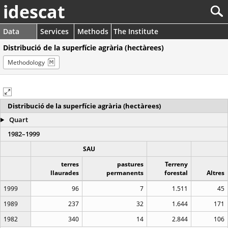
idescat
Data
Services
Methods
The Institute
Distribució de la superfície agrària (hectàrees)
Methodology
Distribució de la superfície agrària (hectàrees)
Quart
1982–1999
SAU
terres
pastures
Terreny
llaurades
permanents
forestal
Altres
1999
96
7
1.511
45
1989
237
32
1.644
171
1982
340
14
2.844
106