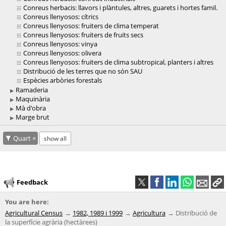
Conreus herbacis: llavors i plàntules, altres, guarets i hortes famil.
Conreus llenyosos: cítrics
Conreus llenyosos: fruiters de clima temperat
Conreus llenyosos: fruiters de fruits secs
Conreus llenyosos: vinya
Conreus llenyosos: olivera
Conreus llenyosos: fruiters de clima subtropical, planters i altres
Distribució de les terres que no són SAU
Espècies arbòries forestals
Ramaderia
Maquinària
Mà d'obra
Marge brut
Quart
show all
Feedback
You are here:
Agricultural Census
1982, 1989 i 1999
Agricultura
Distribució de
la superfície agrària (hectàrees)