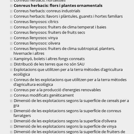
Conreus herbacis: hortalisses
Conreus herbacis: flors i plantes ornamentals
Conreus herbacis: conreus industrials
Conreus herbacis: llavors i plàntules, guarets i hortes familiars
Conreus llenyosos: cítrics
Conreus llenyosos: fruiters de clima temperat i baies
Conreus llenyosos: fruiters de fruits secs
Conreus llenyosos: vinya
Conreus llenyosos: olivera
Conreus llenyosos: fruiters de clima subtropical, planters,
hivernacle i altres
Xampinyó, bolets i altres fongs conreats
Distribució de les terres que no són SAU
Explotacions que utilitzen per a la terra mètodes d'agricultura
ecològica
Conreus de les explotacions que utilitzen per a la terra mètodes
d'agricultura ecològica
Conreus per a la producció d'energies renovables
Conreus modificats genèticament
Dimensió de les explotacions segons la superfície de cereals per a
gra
Dimensió de les explotacions segons la superfície de conreus
farratgers
Dimensió de les explotacions segons la superfície d'olivera
Dimensió de les explotacions segons la superfície de vinya
Dimensió de les explotacions segons la superfície de fruiters de