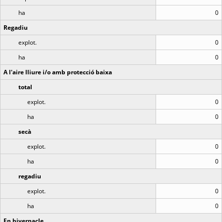
ha
0
Regadiu
explot.
0
ha
0
A l'aire lliure i/o amb protecció baixa
total
explot.
0
ha
0
secà
explot.
0
ha
0
regadiu
explot.
0
ha
0
En hivernacle