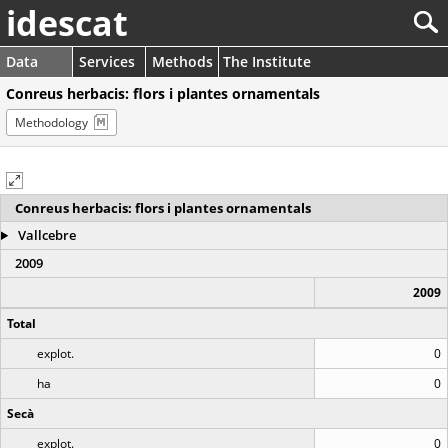
idescat
Data
Services
Methods
The Institute
Conreus herbacis: flors i plantes ornamentals
Methodology
Conreus herbacis: flors i plantes ornamentals
Vallcebre
2009
2009
Total
explot.
0
ha
0
Secà
explot.
0