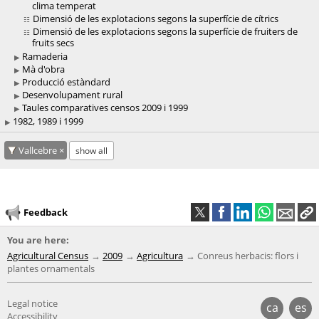
clima temperat
Dimensió de les explotacions segons la superfície de cítrics
Dimensió de les explotacions segons la superfície de fruiters de
fruits secs
Ramaderia
Mà d'obra
Producció estàndard
Desenvolupament rural
Taules comparatives censos 2009 i 1999
1982, 1989 i 1999
Vallcebre
show all
Feedback
You are here:
Agricultural Census
2009
Agricultura
Conreus herbacis: flors i
plantes ornamentals
Legal notice
ca
es
Accessibility