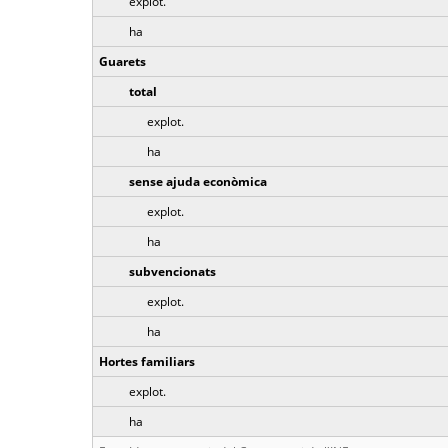
explot.
ha
Guarets
total
explot.
ha
sense ajuda econòmica
explot.
ha
subvencionats
explot.
ha
Hortes familiars
explot.
ha