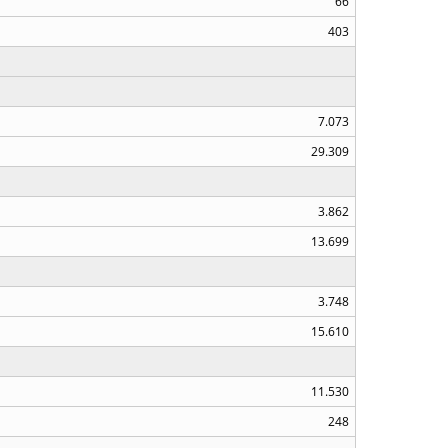
66
403
7.073
29.309
3.862
13.699
3.748
15.610
11.530
248