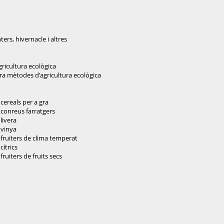
ers, hivernacle i altres
gricultura ecològica
rra mètodes d'agricultura ecològica
cereals per a gra
 conreus farratgers
livera
 vinya
 fruiters de clima temperat
cítrics
ruiters de fruits secs