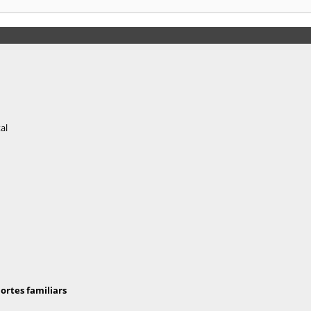
al
hortes familiars