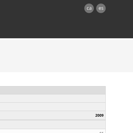
ca
es
2009