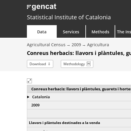
Statistical Institute of Catalonia
Data
Services
Methods
The Ins
Agricultural Census
2009
Agricultura
Conreus herbacis: llavors i plàntules, g
Download
Methodology
Conreus herbacis: llavors i plàntules, guarets i horte
Catalonia
2009
Llavors i plàntules destinades a la venda