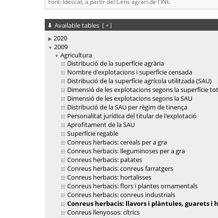
Font: Idescat, a partir del Cens agrari de l'INE.
Available tables
[
+
]
2020
2009
Agricultura
Distribució de la superfície agrària
Nombre d'explotacions i superfície censada
Distribució de la superfície agrícola utilitzada (SAU)
Dimensió de les explotacions segons la superfície tot
Dimensió de les explotacions segons la SAU
Distribució de la SAU per règim de tinença
Personalitat jurídica del titular de l'explotació
Aprofitament de la SAU
Superfície regable
Conreus herbacis: cereals per a gra
Conreus herbacis: lleguminoses per a gra
Conreus herbacis: patates
Conreus herbacis: conreus farratgers
Conreus herbacis: hortalisses
Conreus herbacis: flors i plantes ornamentals
Conreus herbacis: conreus industrials
Conreus herbacis: llavors i plàntules, guarets i 
Conreus llenyosos: cítrics