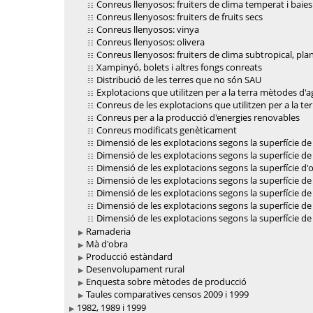
Conreus llenyosos: fruiters de clima temperat i baies
Conreus llenyosos: fruiters de fruits secs
Conreus llenyosos: vinya
Conreus llenyosos: olivera
Conreus llenyosos: fruiters de clima subtropical, plant
Xampinyó, bolets i altres fongs conreats
Distribució de les terres que no són SAU
Explotacions que utilitzen per a la terra mètodes d'a
Conreus de les explotacions que utilitzen per a la te
Conreus per a la producció d'energies renovables
Conreus modificats genèticament
Dimensió de les explotacions segons la superfície de 
Dimensió de les explotacions segons la superfície de
Dimensió de les explotacions segons la superfície d'o
Dimensió de les explotacions segons la superfície de
Dimensió de les explotacions segons la superfície de
Dimensió de les explotacions segons la superfície de 
Dimensió de les explotacions segons la superfície de f
Ramaderia
Mà d'obra
Producció estàndard
Desenvolupament rural
Enquesta sobre mètodes de producció
Taules comparatives censos 2009 i 1999
1982, 1989 i 1999