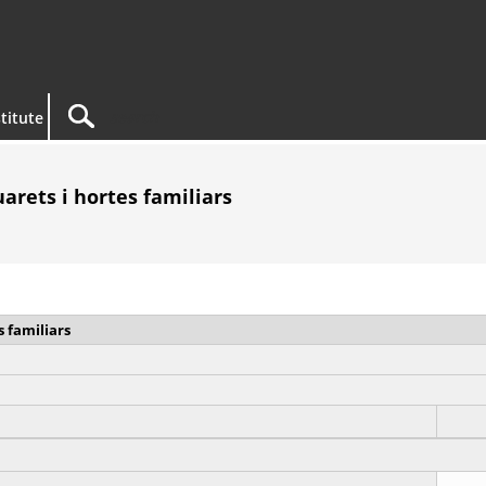
titute
uarets i hortes familiars
s familiars