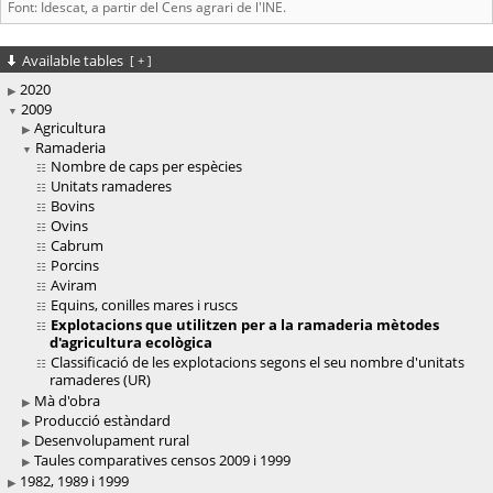
Font: Idescat, a partir del Cens agrari de l'INE.
Available tables
[
+
]
2020
2009
Agricultura
Ramaderia
Nombre de caps per espècies
Unitats ramaderes
Bovins
Ovins
Cabrum
Porcins
Aviram
Equins, conilles mares i ruscs
Explotacions que utilitzen per a la ramaderia mètodes
d'agricultura ecològica
Classificació de les explotacions segons el seu nombre d'unitats
ramaderes (UR)
Mà d'obra
Producció estàndard
Desenvolupament rural
Taules comparatives censos 2009 i 1999
1982, 1989 i 1999