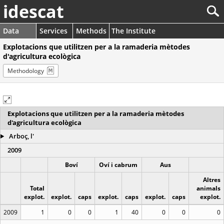
idescat
Data
Services
Methods
The Institute
Explotacions que utilitzen per a la ramaderia mètodes
d'agricultura ecològica
Methodology
Explotacions que utilitzen per a la ramaderia mètodes
d'agricultura ecològica
Arboç, l'
2009
Boví
Oví i cabrum
Aus
Altres
Total
animals
explot.
explot.
caps
explot.
caps
explot.
caps
explot.
2009
1
0
0
1
40
0
0
0