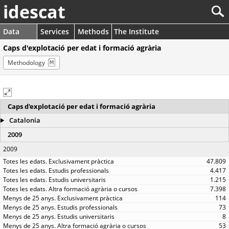
idescat
Data
Services
Methods
The Institute
Caps d'explotació per edat i formació agrària
Methodology
Caps d'explotació per edat i formació agrària
Catalonia
2009
2009
47.809
4.417
1.215
7.398
114
73
8
53