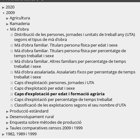
2020
2009
Agricultura
Ramaderia
Mà d'obra
Distribució de les persones, jornades i unitats de treball any (UTA)
segons el tipus de mà d'obra
Mà d'obra familiar. Titulars persona física per edat i sexe
Mà d'obra familiar. Titulars persona física per percentatge de
temps treballat i sexe
Mà d'obra familiar. Altres familiars per percentatge de temps
treballat i sexe
Mà d'obra assalariada. Assalariats fixos per percentatge de temps
treballat i sexe
Caps d'explotació: persones, jornades i UTA
Caps d'explotació per edat i sexe
Caps d'explotació per edat i formació agrària
Caps d'explotació per percentatge de temps treballat
Classificació de les explotacions segons el seu nombre d'UTA
Producció estàndard
Desenvolupament rural
Enquesta sobre mètodes de producció
Taules comparatives censos 2009 i 1999
1982, 1989 i 1999