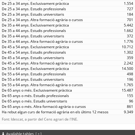
1.554
727
184
701
5.442
1.662
372
1.776
10.712
1.302
359
2.242
14.500
498
196
1.765
15.487
155
96
861
9.349
Font: Idescat, a partir del Cens agrari de l'INE.
Available tables
[
+
]