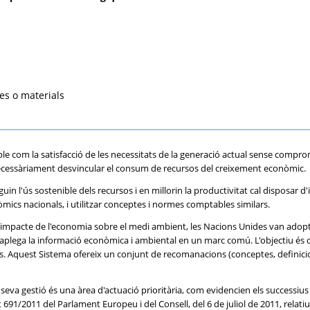
tes o materials
com la satisfacció de les necessitats de la generació actual sense compromet
necessàriament desvincular el consum de recursos del creixement econòmic.
in l'ús sostenible dels recursos i en millorin la productivitat cal disposar d
cs nacionals, i utilitzar conceptes i normes comptables similars.
l'impacte de l'economia sobre el medi ambient, les Nacions Unides van adopta
aplega la informació econòmica i ambiental en un marc comú. L'objectiu és d
tats. Aquest Sistema ofereix un conjunt de recomanacions (conceptes, definici
la seva gestió és una àrea d'actuació prioritària, com evidencien els success
ent 691/2011 del Parlament Europeu i del Consell, del 6 de juliol de 2011, r