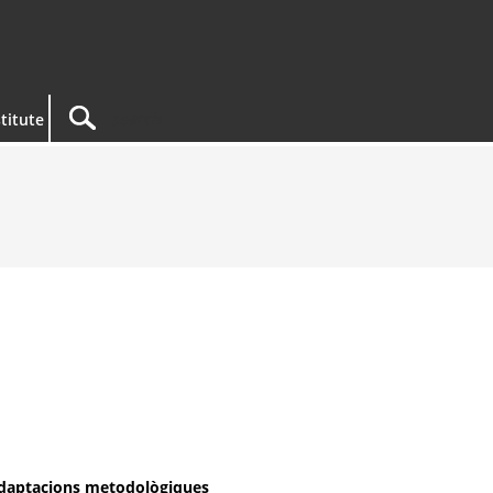
titute
 adaptacions metodològiques