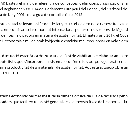
M) basteix el marc de referència de conceptes, definicions, classificacions 
Reglament 538/2014 del Parlament Europeu i del Consell, del 18 d'abril de 
 de l'any 2001 i de la guia de compilació del 2013.
bestatal rellevant. Al febrer de l'any 2017, el Govern de la Generalitat va a
ompromís amb la comunitat internacional per assolir els reptes de l'Agenda 2
e fites i indicadors en matèria de sostenibilitat. El mateix any 2017, el Gove
at i l'economia circular, amb l'objectiu d'estalviar recursos, posar en valor la
 d'actuació estadística de 2018 una anàlisi de viabilitat per elaborar anualm
puts físics que s'incorporen al sistema econòmic i els outputs generats en un
i productivitat dels materials i de sostenibilitat. Aquesta actuació obre un
a 2017–2020.
 sistema econòmic permet mesurar la dimensió física de l'ús de recursos per p
rs que faciliten una visió general de la dimensió física de l'economia i la s