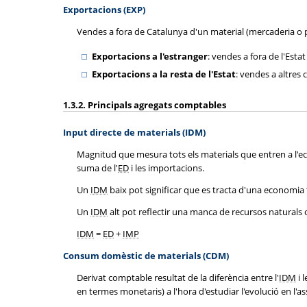
Exportacions (EXP)
Vendes a fora de Catalunya d'un material (mercaderia o p
Exportacions a l'estranger
: vendes a fora de l'Esta
Exportacions a la resta de l'Estat
: vendes a altres
1.3.2. Principals agregats comptables
Input directe de materials (IDM)
Magnitud que mesura tots els materials que entren a l'ec
suma de l'
ED
i les importacions.
Un
IDM
baix pot significar que es tracta d'una economia t
Un
IDM
alt pot reflectir una manca de recursos naturals 
IDM
=
ED
+
IMP
Consum domèstic de materials (CDM)
Derivat comptable resultat de la diferència entre l'
IDM
i 
en termes monetaris) a l'hora d'estudiar l'evolució en l'