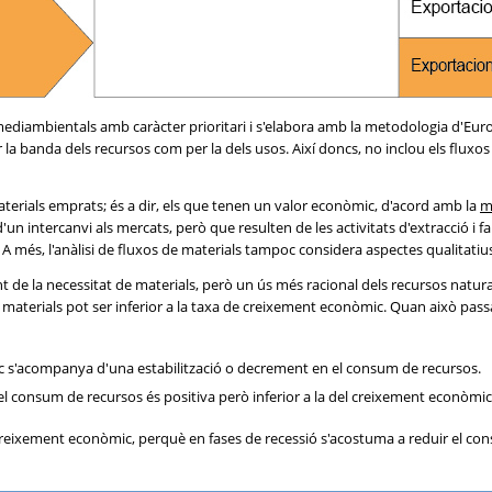
mediambientals amb caràcter prioritari i s'elabora amb la metodologia d'Eu
la banda dels recursos com per la dels usos. Així doncs, no inclou els fluxos 
aterials emprats; és a dir, els que tenen un valor econòmic, d'acord amb la
m
intercanvi als mercats, però que resulten de les activitats d'extracció i fa
. A més, l'anàlisi de fluxos de materials tampoc considera aspectes qualitatius
de la necessitat de materials, però un ús més racional dels recursos natur
os materials pot ser inferior a la taxa de creixement econòmic. Quan això pass
 s'acompanya d'una estabilització o decrement en el consum de recursos.
el consum de recursos és positiva però inferior a la del creixement econòmic
reixement econòmic, perquè en fases de recessió s'acostuma a reduir el con