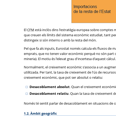
El
CFM
està inclòs dins l'estratègia europea sobre comptes 
que creuen els límits del sistema econòmic estudiat, tant per 
distingeix si són interns o amb la resta del món.
Pel que fa als inputs, Eurostat només calcula els fluxos de m
emprats, que no tenen valor econòmic perquè no són part d'un 
mineria). El motiu és l'elevat grau d'incertesa d'aquest càlcul
Normalment, el creixement econòmic s'associa a un augment 
utilitzada. Per tant, la taxa de creixement de l'ús de recurs
creixement econòmic, que pot ser absolut o relatiu:
Desacoblament absolut
. Quan el creixement econòmic
Desacoblament relatiu
. Quan la taxa de creixement d
Només té sentit parlar de desacoblament en situacions de c
1.2. Àmbit geogràfic