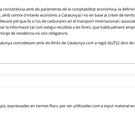
r la consistència amb els paràmetres de la comptabilitat econòmica, la definició
, amb centre d'interès econòmic a Catalunya) i no en base al criteri de territ
llevant pel que fa a l'ús de carburants en el transport internacional i associ
r la informació tal com estigui recollida a les fonts, que habitualment empren el
rincipi de residència no són obligatoris.
Catalunya coincideixen amb els límits de Catalunya com a regió
NUTS
2 dins de 
is, expressades en termes físics, per ser utilitzades com a input material e