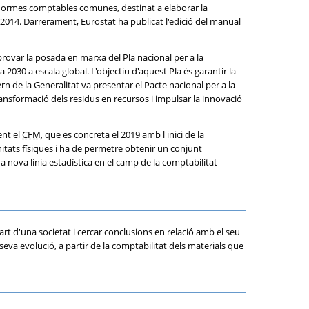
i normes comptables comunes, destinat a elaborar la
2014. Darrerament, Eurostat ha publicat l'edició del manual
provar la posada en marxa del Pla nacional per a la
030 a escala global. L'objectiu d'aquest Pla és garantir la
rn de la Generalitat va presentar el Pacte nacional per a la
 transformació dels residus en recursos i impulsar la innovació
ent el
CFM
, que es concreta el 2019 amb l'inici de la
itats físiques i ha de permetre obtenir un conjunt
a nova línia estadística en el camp de la comptabilitat
art d'una societat i cercar conclusions en relació amb el seu
eva evolució, a partir de la comptabilitat dels materials que