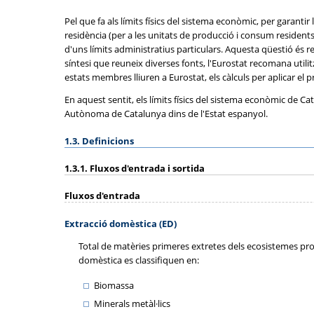
Pel que fa als límits físics del sistema econòmic, per garanti
residència (per a les unitats de producció i consum residents
d'uns límits administratius particulars. Aquesta qüestió és re
síntesi que reuneix diverses fonts, l'Eurostat recomana utilitza
estats membres lliuren a Eurostat, els càlculs per aplicar el p
En aquest sentit, els límits físics del sistema econòmic de 
Autònoma de Catalunya dins de l'Estat espanyol.
1.3. Definicions
1.3.1. Fluxos d'entrada i sortida
Fluxos d'entrada
Extracció domèstica (ED)
Total de matèries primeres extretes dels ecosistemes prop
domèstica es classifiquen en:
Biomassa
Minerals metàl·lics