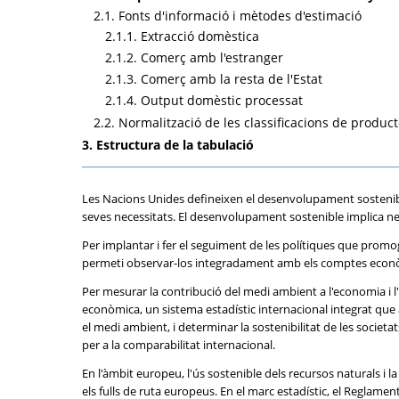
2.1. Fonts d'informació i mètodes d'estimació
2.1.1. Extracció domèstica
2.1.2. Comerç amb l'estranger
2.1.3. Comerç amb la resta de l'Estat
2.1.4. Output domèstic processat
2.2. Normalització de les classificacions de produc
3. Estructura de la tabulació
Les Nacions Unides defineixen el desenvolupament sostenible 
seves necessitats. El desenvolupament sostenible implica 
Per implantar i fer el seguiment de les polítiques que promogu
permeti observar-los integradament amb els comptes econòmi
Per mesurar la contribució del medi ambient a l'economia i 
econòmica, un sistema estadístic internacional integrat que 
el medi ambient, i determinar la sostenibilitat de les socie
per a la comparabilitat internacional.
En l'àmbit europeu, l'ús sostenible dels recursos naturals i 
els fulls de ruta europeus. En el marc estadístic, el Reglam