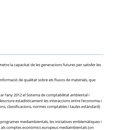
re la capacitat de les generacions futures per satisfer les
'informació de qualitat sobre els fluxos de materials, que
r l'any 2012 el Sistema de comptabilitat ambiental i
escriure estadísticament les interaccions entre l'economia i
ons, classificacions, normes comptables i taules estàndard)
ius programes mediambientals, les iniciatives emblemàtiques i
elatiu als comptes econòmics europeus mediambientals (on