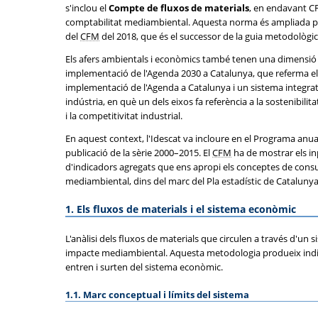
s'inclou el
Compte de fluxos de materials
, en endavant CF
comptabilitat mediambiental. Aquesta norma és ampliada pel 
del
CFM
del 2018, que és el successor de la guia metodològica
Els afers ambientals i econòmics també tenen una dimensió su
implementació de l'Agenda 2030 a Catalunya, que referma el c
implementació de l'Agenda a Catalunya i un sistema integrat d
indústria, en què un dels eixos fa referència a la sostenibilit
i la competitivitat industrial.
En aquest context, l'Idescat va incloure en el Programa anual
publicació de la sèrie 2000–2015. El
CFM
ha de mostrar els in
d'indicadors agregats que ens apropi els conceptes de consum 
mediambiental, dins del marc del Pla estadístic de Cataluny
1. Els fluxos de materials i el sistema econòmic
L'anàlisi dels fluxos de materials que circulen a través d'un
impacte mediambiental. Aquesta metodologia produeix indicado
entren i surten del sistema econòmic.
1.1. Marc conceptual i límits del sistema