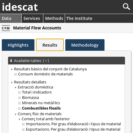
idescat
Data
Services
Methods
The Institute
Material Flow Accounts
CFM
Highlights
Results
Methodology
Available tables
[
+
]
Resultats bàsics del conjunt de Catalunya
Consum domèstic de materials
Resultats detallats
Extracció domèstica
Total i indicadors
Biomassa
Minerals no metàl·lics
Combustibles fòssils
Comerç físic de materials
Comerç total amb l'exterior
Importacions. Per grau d'elaboració i tipus de material
Exportacions. Per grau d'elaboració i tipus de material