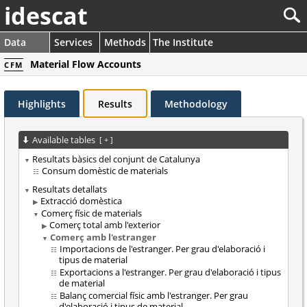
idescat
Data
Services
Methods
The Institute
Material Flow Accounts
CFM
Highlights
Results
Methodology
Available tables
[
+
]
Resultats bàsics del conjunt de Catalunya
Consum domèstic de materials
Resultats detallats
Extracció domèstica
Comerç físic de materials
Comerç total amb l'exterior
Comerç amb l'estranger
Importacions de l'estranger. Per grau d'elaboració i
tipus de material
Exportacions a l'estranger. Per grau d'elaboració i tipus
de material
Balanç comercial físic amb l'estranger. Per grau
d'elaboració i tipus de material