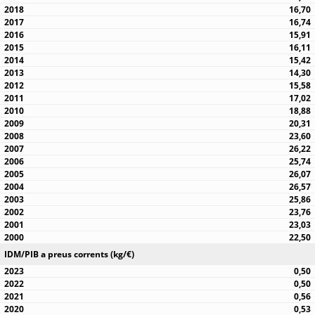
16,70
16,74
15,91
16,11
15,42
14,30
15,58
17,02
18,88
20,31
23,60
26,22
25,74
26,07
26,57
25,86
23,76
23,03
22,50
IDM/PIB a preus corrents (kg/€)
0,50
0,50
0,56
0,53