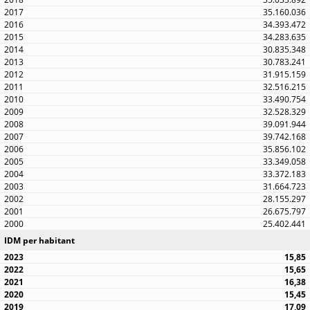
35.160.036
34.393.472
34.283.635
30.835.348
30.783.241
31.915.159
32.516.215
33.490.754
32.528.329
39.091.944
39.742.168
35.856.102
33.349.058
33.372.183
31.664.723
28.155.297
26.675.797
25.402.441
IDM per habitant
15,85
15,65
16,38
15,45
17,09