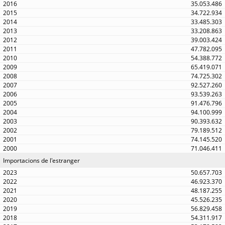
35.053.486
34.722.934
33.485.303
33.208.863
39.003.424
47.782.095
54.388.772
65.419.071
74.725.302
92.527.260
93.539.263
91.476.796
94.100.999
90.393.632
79.189.512
74.145.520
71.046.411
Importacions de l'estranger
50.657.703
46.923.370
48.187.255
45.526.235
56.829.458
54.311.917