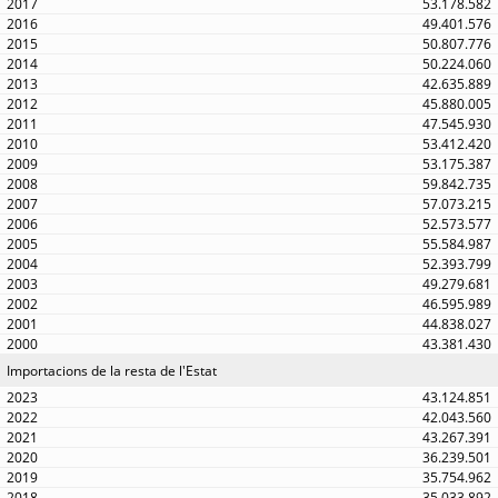
53.178.582
49.401.576
50.807.776
50.224.060
42.635.889
45.880.005
47.545.930
53.412.420
53.175.387
59.842.735
57.073.215
52.573.577
55.584.987
52.393.799
49.279.681
46.595.989
44.838.027
43.381.430
Importacions de la resta de l'Estat
43.124.851
42.043.560
43.267.391
36.239.501
35.754.962
35.033.892