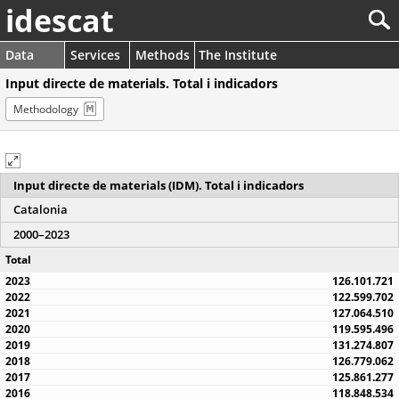
idescat
Data
Services
Methods
The Institute
Input directe de materials. Total i indicadors
Methodology
Input directe de materials (IDM). Total i indicadors
Catalonia
2000–2023
Total
126.101.721
122.599.702
127.064.510
119.595.496
131.274.807
126.779.062
125.861.277
118.848.534