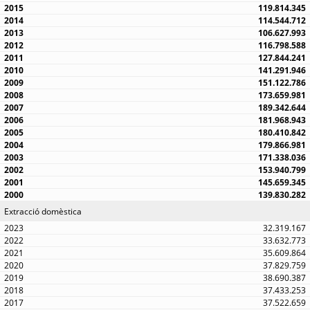
119.814.345
114.544.712
106.627.993
116.798.588
127.844.241
141.291.946
151.122.786
173.659.981
189.342.644
181.968.943
180.410.842
179.866.981
171.338.036
153.940.799
145.659.345
139.830.282
Extracció domèstica
32.319.167
33.632.773
35.609.864
37.829.759
38.690.387
37.433.253
37.522.659