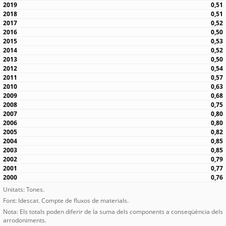
0,51
0,51
0,52
0,50
0,53
0,52
0,50
0,54
0,57
0,63
0,68
0,75
0,80
0,80
0,82
0,85
0,85
0,79
0,77
0,76
Unitats: Tones.
Font: Idescat. Compte de fluxos de materials.
Nota: Els totals poden diferir de la suma dels components a conseqüència dels
arrodoniments.