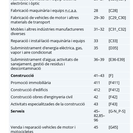
electrònic i òptic
Fabricació maquinària i equips
n.c.a.a.
28
[C28]
Fabricació de vehicles de motor i altres
29–30
[C29_C30]
materials de transport
Mobles i altres indústries manufactureres
31–32
[C31_C32]
diverses
Reparació i instal·lació maquinària i equips
33
[C33]
Subministrament d'energia elèctrica, gas,
35
[D35]
vapor i aire condicionat
Subministrament d'aigua; activitats de
36–39
[E36-E39]
sanejament, gestió de residus i
descontaminació
Construcció
41–43
[F]
Promoció immobiliària
411
[F411]
Construcció d'edificis
412
[F412]
Construcció obres d'enginyeria civil
42
[F42]
Activitats especialitzades de la construcció
43
[F43]
Serveis
45–
[G-N_P-S]
82,85–
96
Venda i reparació vehicles de motor i
45
[G45]
motocicletes