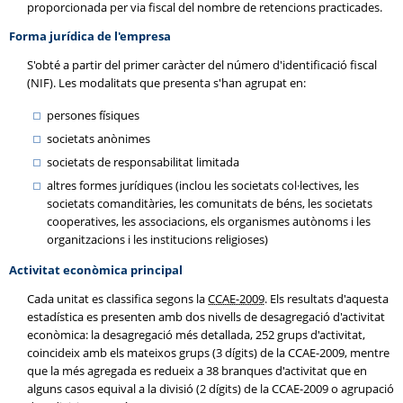
proporcionada per via fiscal del nombre de retencions practicades.
Forma jurídica de l'empresa
S'obté a partir del primer caràcter del número d'identificació fiscal
(NIF). Les modalitats que presenta s'han agrupat en:
persones físiques
societats anònimes
societats de responsabilitat limitada
altres formes jurídiques (inclou les societats col·lectives, les
societats comanditàries, les comunitats de béns, les societats
cooperatives, les associacions, els organismes autònoms i les
organitzacions i les institucions religioses)
Activitat econòmica principal
Cada unitat es classifica segons la
CCAE-2009
. Els resultats d'aquesta
estadística es presenten amb dos nivells de desagregació d'activitat
econòmica: la desagregació més detallada, 252 grups d'activitat,
coincideix amb els mateixos grups (3 dígits) de la CCAE-2009, mentre
que la més agregada es redueix a 38 branques d'activitat que en
alguns casos equival a la divisió (2 dígits) de la CCAE-2009 o agrupació