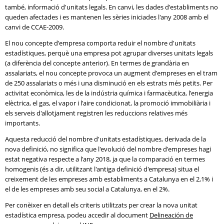
també, informació d'unitats legals. En canvi, les dades d'establiments no
queden afectades i es mantenen les sèries iniciades l'any 2008 amb el
canvi de CCAE-2009.
El nou concepte d'empresa comporta reduir el nombre d'unitats
estadístiques, perquè una empresa pot agrupar diverses unitats legals
(a diferència del concepte anterior). En termes de grandària en
assalariats, el nou concepte provoca un augment d'empreses en el tram
de 250 assalariats o més i una disminució en els estrats més petits. Per
activitat econòmica, les de la indústria química i farmacèutica, l'energia
elèctrica, el gas, el vapor i l'aire condicionat, la promoció immobiliària i
els serveis d'allotjament registren les reduccions relatives més
importants.
Aquesta reducció del nombre d'unitats estadístiques, derivada de la
nova definició, no significa que l'evolució del nombre d'empreses hagi
estat negativa respecte a l'any 2018, ja que la comparació en termes
homogenis (és a dir, utilitzant l'antiga definició d'empresa) situa el
creixement de les empreses amb establiments a Catalunya en el 2,1% i
el de les empreses amb seu social a Catalunya, en el 2%.
Per conèixer en detall els criteris utilitzats per crear la nova unitat
estadística empresa, podeu accedir al document
Delineación de