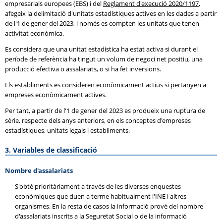
empresarials europees (EBS) i del
Reglament d'execució 2020/1197
,
afegeix la delimitació d'unitats estadístiques actives en les dades a partir
de l'1 de gener del 2023, i només es compten les unitats que tenen
activitat econòmica.
Es considera que una unitat estadística ha estat activa si durant el
període de referència ha tingut un volum de negoci net positiu, una
producció efectiva o assalariats, o si ha fet inversions.
Els establiments es consideren econòmicament actius si pertanyen a
empreses econòmicament actives.
Per tant, a partir de l'1 de gener del 2023 es produeix una ruptura de
sèrie, respecte dels anys anteriors, en els conceptes d'empreses
estadístiques, unitats legals i establiments.
3. Variables de classificació
Nombre d'assalariats
S'obté prioritàriament a través de les diverses enquestes
econòmiques que duen a terme habitualment l'INE i altres
organismes. En la resta de casos la informació prové del nombre
d'assalariats inscrits a la Seguretat Social o de la informació