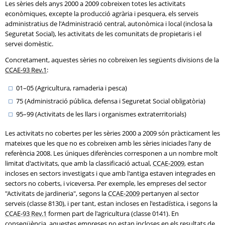
Les sèries dels anys 2000 a 2009 cobreixen totes les activitats
econòmiques, excepte la producció agrària i pesquera, els serveis
administratius de l'Administració central, autonòmica i local (inclosa la
Seguretat Social), les activitats de les comunitats de propietaris i el
servei domèstic.
Concretament, aquestes sèries no cobreixen les següents divisions de la
CCAE-93 Rev.1
:
01–05 (Agricultura, ramaderia i pesca)
75 (Administració pública, defensa i Seguretat Social obligatòria)
95–99 (Activitats de les llars i organismes extraterritorials)
Les activitats no cobertes per les sèries 2000 a 2009 són pràcticament les
mateixes que les que no es cobreixen amb les sèries iniciades l'any de
referència 2008. Les úniques diferències corresponen a un nombre molt
limitat d'activitats, que amb la classificació actual,
CCAE-2009
, estan
incloses en sectors investigats i que amb l'antiga estaven integrades en
sectors no coberts, i viceversa. Per exemple, les empreses del sector
"Activitats de jardineria", segons la
CCAE-2009
pertanyen al sector
serveis (classe 8130), i per tant, estan incloses en l'estadística, i segons la
CCAE-93 Rev.1
formen part de l'agricultura (classe 0141). En
conseqüència, aquestes empreses no estan incloses en els resultats de