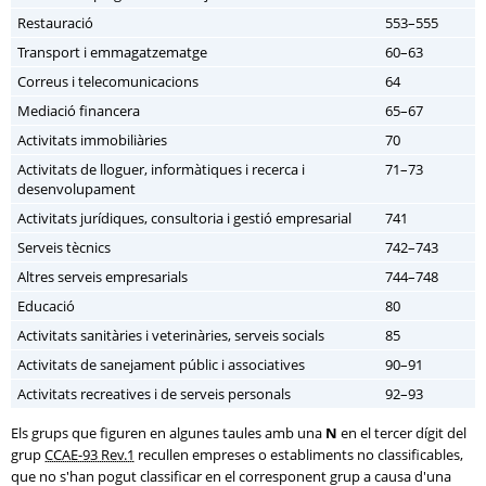
Restauració
553–555
Transport i emmagatzematge
60–63
Correus i telecomunicacions
64
Mediació financera
65–67
Activitats immobiliàries
70
Activitats de lloguer, informàtiques i recerca i
71–73
desenvolupament
Activitats jurídiques, consultoria i gestió empresarial
741
Serveis tècnics
742–743
Altres serveis empresarials
744–748
Educació
80
Activitats sanitàries i veterinàries, serveis socials
85
Activitats de sanejament públic i associatives
90–91
Activitats recreatives i de serveis personals
92–93
Els grups que figuren en algunes taules amb una
N
en el tercer dígit del
grup
CCAE-93 Rev.1
recullen empreses o establiments no classificables,
que no s'han pogut classificar en el corresponent grup a causa d'una