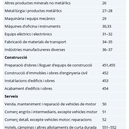
Altres productes minerals no metàl·lics
26
Metal·lúrgia i productes metàl·lics
27–28
Maquinària i equips mecànics
29
Màquines d'oficina i instruments
30,33
Equips elèctrics i electrònics
31–32
Fabricació de materials de transport
34–35
Indústries manufactureres diverses
36–37
Construcció
Preparació d'obres i lloguer d'equips de construcció
451,455
Construcció d'immobles i obres d'enginyeria civil
452
Instal·lacions d'edificis i obres
453
Acabament d'edificis i obres
454
Serveis
Venda, manteniment i reparació de vehicles de motor
50
Comerç engròs i intermediaris, excepte vehicles motor
51
Comerç detall, excepte vehicles motor; reparacions
52
Hotels, càmpings i altres allotjaments de curta durada
551–552