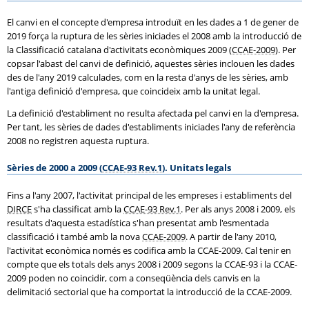
El canvi en el concepte d'empresa introduït en les dades a 1 de gener de
2019 força la ruptura de les sèries iniciades el 2008 amb la introducció de
la Classificació catalana d'activitats econòmiques 2009 (
CCAE-2009
). Per
copsar l'abast del canvi de definició, aquestes sèries inclouen les dades
des de l'any 2019 calculades, com en la resta d'anys de les sèries, amb
l'antiga definició d'empresa, que coincideix amb la unitat legal.
La definició d'establiment no resulta afectada pel canvi en la d'empresa.
Per tant, les sèries de dades d'establiments iniciades l'any de referència
2008 no registren aquesta ruptura.
Sèries de 2000 a 2009 (
CCAE-93 Rev.1
). Unitats legals
Fins a l'any 2007, l'activitat principal de les empreses i establiments del
DIRCE
s'ha classificat amb la
CCAE-93 Rev.1
. Per als anys 2008 i 2009, els
resultats d'aquesta estadística s'han presentat amb l'esmentada
classificació i també amb la nova
CCAE-2009
. A partir de l'any 2010,
l'activitat econòmica només es codifica amb la CCAE-2009. Cal tenir en
compte que els totals dels anys 2008 i 2009 segons la CCAE-93 i la CCAE-
2009 poden no coincidir, com a conseqüència dels canvis en la
delimitació sectorial que ha comportat la introducció de la CCAE-2009.