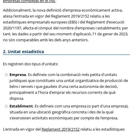
empresas complejas en el INE
.
Addicionalment, la nova definició d'empresa econòmicament activa,
atesa l'entrada en vigor del Reglament 2019/2152 relatiu a les
estadístiques empresarials europees (EBS) i del Reglament d'execució
2020/1197, afecta el còmput del nombre d'empreses i establiments; per
tant, les dades a partir del seu moment d'aplicació, l'1 de gener de 2023,
no són comparables amb les dels anys anteriors.
2. Unitat estadística
Es registren dos tipus d'unitats:
Empresa
. Es defineix com la combinació més petita d'unitats
jurídiques que constitueix una unitat organitzativa de producció de
béns i serveis i que gaudeix d'una certa autonomia de decisió,
principalment a l'hora d'emprar els recursos corrents de què
disposa.
Establiment
. Es defineix com una empresa (o part d'una empresa),
situada en una ubicació geogràfica concreta i des de la qual
s'exerceixen activitats econòmiques per compte de l'empresa.
L'entrada en vigor del
Reglament 2019/2152
relatiu a les estadístiques