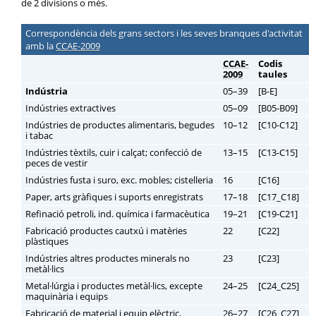
de 2 divisions o més.
Correspondència dels grans sectors i les seves branques d'activitat
amb la
CCAE-2009
CCAE-
Codis
2009
taules
Indústria
05–39
[B-E]
Indústries extractives
05–09
[B05-B09]
Indústries de productes alimentaris, begudes
10–12
[C10-C12]
i tabac
Indústries tèxtils, cuir i calçat; confecció de
13–15
[C13-C15]
peces de vestir
Indústries fusta i suro, exc. mobles; cistelleria
16
[C16]
Paper, arts gràfiques i suports enregistrats
17–18
[C17_C18]
Refinació petroli, ind. química i farmacèutica
19–21
[C19-C21]
Fabricació productes cautxú i matèries
22
[C22]
plàstiques
Indústries altres productes minerals no
23
[C23]
metàl·lics
Metal·lúrgia i productes metàl·lics, excepte
24–25
[C24_C25]
maquinària i equips
Fabricació de material i equip elèctric,
26–27
[C26_C27]