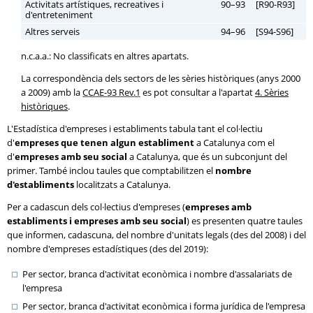
Activitats artístiques, recreatives i
90–93
[R90-R93]
d'entreteniment
Altres serveis
94–96
[S94-S96]
n.c.a.a.: No classificats en altres apartats.
La correspondència dels sectors de les sèries històriques (anys 2000
a 2009) amb la
CCAE-93 Rev.1
es pot consultar a l'apartat
4. Sèries
històriques
.
L'Estadística d'empreses i establiments tabula tant el col·lectiu
d'
empreses que tenen algun establiment
a Catalunya com el
d'
empreses amb seu social
a Catalunya, que és un subconjunt del
primer. També inclou taules que comptabilitzen el
nombre
d'establiments
localitzats a Catalunya.
Per a cadascun dels col·lectius d'empreses (
empreses amb
establiments i empreses amb seu social
) es presenten quatre taules
que informen, cadascuna, del nombre d'unitats legals (des del 2008) i del
nombre d'empreses estadístiques (des del 2019):
Per sector, branca d'activitat econòmica i nombre d'assalariats de
l'empresa
Per sector, branca d'activitat econòmica i forma jurídica de l'empresa