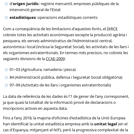
d'
origen jurídic
: registre mercantil, empreses públiques de la
intervenció general de l'Estat
estadístiques
: operacions estadístiques corrents
Com a conseqüència de les limitacions d'aquestes fonts, el
DIRCE
cobreix totes les activitats econòmiques excepte la producció agrària i
pesquera, els serveis administratius de l'Administració central,
autonòmica i local (inclosa la Seguretat Social), les activitats de les llars i
els organismes extraterritorials. En termes més precisos, no cobreix les
següents divisions de la
CCAE-2009
:
01–03 (Agricultura, ramaderia i pesca)
84 (Administració pública, defensa i Seguretat Social obligatòria)
97–99 (Activitats de les llars i organismes extraterritorials)
La data de referència de les dades és l'1 de gener de l'any corresponent,
ja que quasi la totalitat de la informació prové de declaracions o
inscripcions actives en aquesta data.
Fins a l'any 2018, la majoria d'oficines d'estadística de la Unió Europea
han identificat la unitat estadística empresa amb la
unitat legal
(en el
cas d'Espanya, mitjançant el NIF), però la progressiva complexitat de la