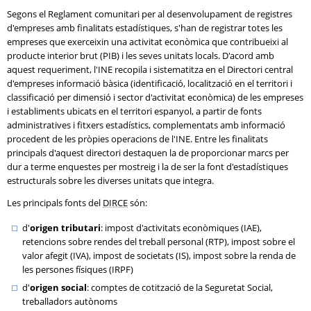
Segons el Reglament comunitari per al desenvolupament de registres
d'empreses amb finalitats estadístiques, s'han de registrar totes les
empreses que exerceixin una activitat econòmica que contribueixi al
producte interior brut (PIB) i les seves unitats locals. D'acord amb
aquest requeriment, l'INE recopila i sistematitza en el Directori central
d'empreses informació bàsica (identificació, localització en el territori i
classificació per dimensió i sector d'activitat econòmica) de les empreses
i establiments ubicats en el territori espanyol, a partir de fonts
administratives i fitxers estadístics, complementats amb informació
procedent de les pròpies operacions de l'INE. Entre les finalitats
principals d'aquest directori destaquen la de proporcionar marcs per
dur a terme enquestes per mostreig i la de ser la font d'estadístiques
estructurals sobre les diverses unitats que integra.
Les principals fonts del
DIRCE
són:
d'
origen tributari
: impost d'activitats econòmiques (IAE),
retencions sobre rendes del treball personal (RTP), impost sobre el
valor afegit (IVA), impost de societats (IS), impost sobre la renda de
les persones físiques (IRPF)
d'
origen social
: comptes de cotització de la Seguretat Social,
treballadors autònoms