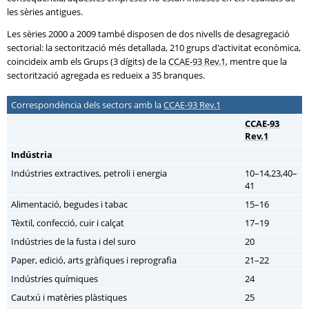
les sèries antigues.
Les sèries 2000 a 2009 també disposen de dos nivells de desagregació
sectorial: la sectorització més detallada, 210 grups d'activitat econòmica,
coincideix amb els Grups (3 dígits) de la
CCAE-93 Rev.1
, mentre que la
sectorització agregada es redueix a 35 branques.
Correspondència dels sectors amb la
CCAE-93 Rev.1
CCAE-93
Rev.1
Indústria
Indústries extractives, petroli i energia
10–14,23,40–
41
Alimentació, begudes i tabac
15–16
Tèxtil, confecció, cuir i calçat
17–19
Indústries de la fusta i del suro
20
Paper, edició, arts gràfiques i reprografia
21–22
Indústries químiques
24
Cautxú i matèries plàstiques
25