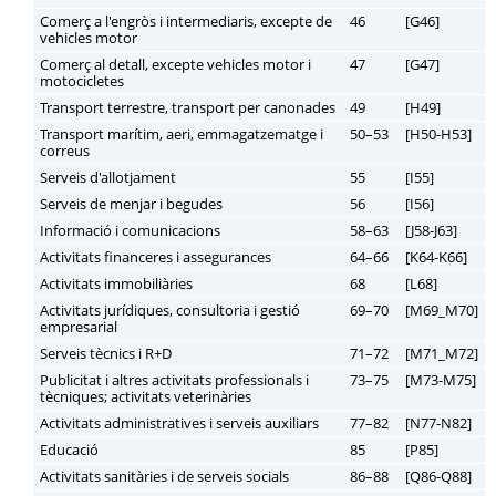
Comerç a l'engròs i intermediaris, excepte de
46
[G46]
vehicles motor
Comerç al detall, excepte vehicles motor i
47
[G47]
motocicletes
Transport terrestre, transport per canonades
49
[H49]
Transport marítim, aeri, emmagatzematge i
50–53
[H50-H53]
correus
Serveis d'allotjament
55
[I55]
Serveis de menjar i begudes
56
[I56]
Informació i comunicacions
58–63
[J58-J63]
Activitats financeres i assegurances
64–66
[K64-K66]
Activitats immobiliàries
68
[L68]
Activitats jurídiques, consultoria i gestió
69–70
[M69_M70]
empresarial
Serveis tècnics i R+D
71–72
[M71_M72]
Publicitat i altres activitats professionals i
73–75
[M73-M75]
tècniques; activitats veterinàries
Activitats administratives i serveis auxiliars
77–82
[N77-N82]
Educació
85
[P85]
Activitats sanitàries i de serveis socials
86–88
[Q86-Q88]