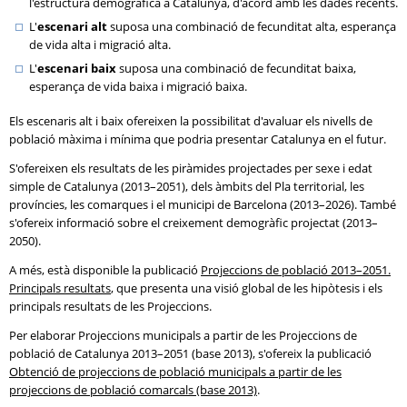
l'estructura demogràfica a Catalunya, d'acord amb les dades recents.
L'
escenari alt
suposa una combinació de fecunditat alta, esperança
de vida alta i migració alta.
L'
escenari baix
suposa una combinació de fecunditat baixa,
esperança de vida baixa i migració baixa.
Els escenaris alt i baix ofereixen la possibilitat d'avaluar els nivells de
població màxima i mínima que podria presentar Catalunya en el futur.
S'ofereixen els resultats de les piràmides projectades per sexe i edat
simple de Catalunya (2013–2051), dels àmbits del Pla territorial, les
províncies, les comarques i el municipi de Barcelona (2013–2026). També
s'ofereix informació sobre el creixement demogràfic projectat (2013–
2050).
A més, està disponible la publicació
Projeccions de població 2013–2051.
Principals resultats
, que presenta una visió global de les hipòtesis i els
principals resultats de les Projeccions.
Per elaborar Projeccions municipals a partir de les Projeccions de
població de Catalunya 2013–2051 (base 2013), s'ofereix la publicació
Obtenció de projeccions de població municipals a partir de les
projeccions de població comarcals (base 2013)
.