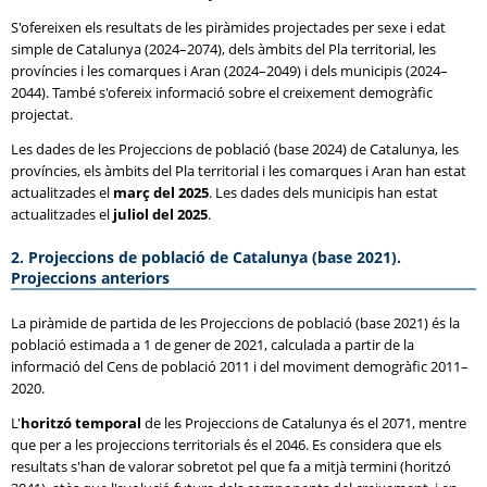
S'ofereixen els resultats de les piràmides projectades per sexe i edat
simple de Catalunya (2024–2074), dels àmbits del Pla territorial, les
províncies i les comarques i Aran (2024–2049) i dels municipis (2024–
2044). També s'ofereix informació sobre el creixement demogràfic
projectat.
Les dades de les Projeccions de població (base 2024) de Catalunya, les
províncies, els àmbits del Pla territorial i les comarques i Aran han estat
actualitzades el
març del 2025
. Les dades dels municipis han estat
actualitzades el
juliol del 2025
.
2. Projeccions de població de Catalunya (base 2021).
Projeccions anteriors
La piràmide de partida de les Projeccions de població (base 2021) és la
població estimada a 1 de gener de 2021, calculada a partir de la
informació del Cens de població 2011 i del moviment demogràfic 2011–
2020.
L'
horitzó temporal
de les Projeccions de Catalunya és el 2071, mentre
que per a les projeccions territorials és el 2046. Es considera que els
resultats s'han de valorar sobretot pel que fa a mitjà termini (horitzó