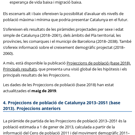
esperança de vida baixa i migració baixa.
Els escenaris alt i baix ofereixen la possibilitat d'avaluar els nivells de
població màxima i mínima que podria presentar Catalunya en el futur.
S'ofereixen els resultats de les piràmides projectades per sexe i edat
simple de Catalunya (2018–2061), dels àmbits del Pla territorial, les
províncies, les comarques i el municipi de Barcelona (2018–2038). També
s'ofereix informació sobre el creixement demogràfic projectat (2018–
2060).
A més, està disponible la publicació
Projeccions de població (base 2018).
Principals resultats
, que presenta una visió global de les hipòtesis i els
principals resultats de les Projeccions.
Les dades de les Projeccions de població (base 2018) han estat
actualitzades el
maig de 2019
.
4. Projeccions de població de Catalunya 2013–2051 (base
2013). Projeccions anteriors
La piràmide de partida de les Projeccions de població 2013–2051 és la
població estimada a 1 de gener de 2013, calculada a partir de la
informació del Cens de població 2011 i del moviment demogràfic 2011–