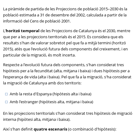
La piràmide de partida de les Projeccions de població 2015–2030 és la
població estimada a 31 de desembre del 2002, calculada a partir de la
informació del Cens de població 2001.
L'
horitzó temporal
de les Projeccions de Catalunya és el 2030, mentre
que per a les projeccions territorials és el 2015. Es considera que els
resultats s'han de valorar sobretot pel que fa a mitjà termini (horitzó
2015), atès que l'evolució futura dels components del creixement, i en
particular de la migració, és molt incerta.
Respecte a l'evolució futura dels components, s'han considerat tres
hipòtesis per a la fecunditat (alta, mitjana i baixa) i dues hipòtesis per a
l'esperança de vida (alta i baixa). Pel que fa a la migració, s'ha considerat
la migració de Catalunya amb dos territoris:
Amb la resta d'Espanya (hipòtesis alta i baixa)
Amb l'estranger (hipòtesis alta, mitjana i baixa)
En les projeccions territorials s'han considerat tres hipòtesis de migració
interna (hipòtesi alta, mitjana i baixa).
Així s'han definit
quatre escenaris
(o combinació d'hipòtesis):