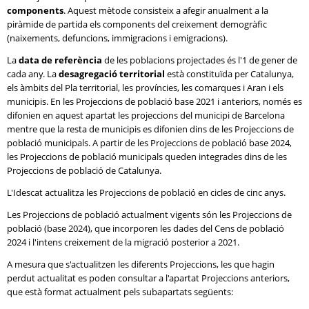
components
. Aquest mètode consisteix a afegir anualment a la
piràmide de partida els components del creixement demogràfic
(naixements, defuncions, immigracions i emigracions).
La
data de referència
de les poblacions projectades és l'1 de gener de
cada any. La
desagregació territorial
està constituïda per Catalunya,
els àmbits del Pla territorial, les províncies, les comarques i Aran i els
municipis. En les Projeccions de població base 2021 i anteriors, només es
difonien en aquest apartat les projeccions del municipi de Barcelona
mentre que la resta de municipis es difonien dins de les Projeccions de
població municipals. A partir de les Projeccions de població base 2024,
les Projeccions de població municipals queden integrades dins de les
Projeccions de població de Catalunya.
L'Idescat actualitza les Projeccions de població en cicles de cinc anys.
Les Projeccions de població actualment vigents són les Projeccions de
població (base 2024), que incorporen les dades del Cens de població
2024 i l'intens creixement de la migració posterior a 2021.
A mesura que s'actualitzen les diferents Projeccions, les que hagin
perdut actualitat es poden consultar a l'apartat Projeccions anteriors,
que està format actualment pels subapartats següents: