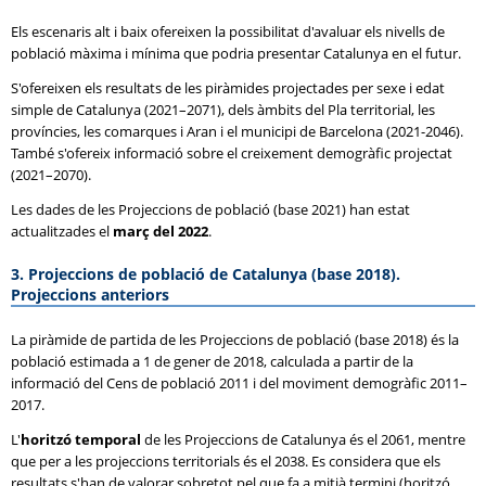
Els escenaris alt i baix ofereixen la possibilitat d'avaluar els nivells de
població màxima i mínima que podria presentar Catalunya en el futur.
S'ofereixen els resultats de les piràmides projectades per sexe i edat
simple de Catalunya (2021–2071), dels àmbits del Pla territorial, les
províncies, les comarques i Aran i el municipi de Barcelona (2021-2046).
També s'ofereix informació sobre el creixement demogràfic projectat
(2021–2070).
Les dades de les Projeccions de població (base 2021) han estat
actualitzades el
març del 2022
.
3. Projeccions de població de Catalunya (base 2018).
Projeccions anteriors
La piràmide de partida de les Projeccions de població (base 2018) és la
població estimada a 1 de gener de 2018, calculada a partir de la
informació del Cens de població 2011 i del moviment demogràfic 2011–
2017.
L'
horitzó temporal
de les Projeccions de Catalunya és el 2061, mentre
que per a les projeccions territorials és el 2038. Es considera que els
resultats s'han de valorar sobretot pel que fa a mitjà termini (horitzó