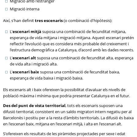
Migració amb l'estranger
Migració interna
Així, s'han definit
tres escenaris
(o combinació d'hipòtesis):
L'
escenari mitjà
suposa una combinació de fecunditat mitjana,
esperança de vida mitjana i migració mitjana. Aquest escenari pretén
reflectir l'evolució que es considera més probable del creixement i
l'estructura demogràfica a Catalunya, d'acord amb les dades recents.
L'
escenari alt
suposa una combinació de fecunditat alta, esperança
de vida alta i migració alta.
L'
escenari baix
suposa una combinació de fecunditat baixa,
esperança de vida baixa i migració baixa.
Els escenaris alt i baix ofereixen la possibilitat d'avaluar els nivells de
població màxima i mínima que podria presentar Catalunya en el futur.
Des del punt de vista territorial
, tots els escenaris suposen una
difusió territorial, consistent en un saldo migratori intern negatiu per al
Barcelonès i positiu per a la resta d'àmbits territorials. La difusió és baixa
en l'escenari baix, mitjana en l'escenari mitjà, i alta en l'escenari alt.
S'ofereixen els resultats de les piràmides projectades per sexe i edat