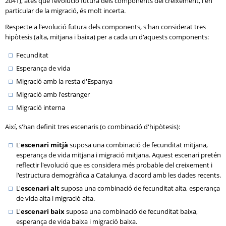
2041), atès que l'evolució futura dels components del creixement, i en
particular de la migració, és molt incerta.
Respecte a l'evolució futura dels components, s'han considerat tres
hipòtesis (alta, mitjana i baixa) per a cada un d'aquests components:
Fecunditat
Esperança de vida
Migració amb la resta d'Espanya
Migració amb l'estranger
Migració interna
Així, s'han definit tres escenaris (o combinació d'hipòtesis):
L'
escenari mitjà
suposa una combinació de fecunditat mitjana,
esperança de vida mitjana i migració mitjana. Aquest escenari pretén
reflectir l'evolució que es considera més probable del creixement i
l'estructura demogràfica a Catalunya, d'acord amb les dades recents.
L'
escenari alt
suposa una combinació de fecunditat alta, esperança
de vida alta i migració alta.
L'
escenari baix
suposa una combinació de fecunditat baixa,
esperança de vida baixa i migració baixa.