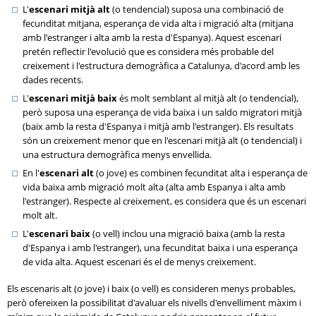
L'
escenari mitjà alt
(o tendencial) suposa una combinació de
fecunditat mitjana, esperança de vida alta i migració alta (mitjana
amb l'estranger i alta amb la resta d'Espanya). Aquest escenari
pretén reflectir l'evolució que es considera més probable del
creixement i l'estructura demogràfica a Catalunya, d'acord amb les
dades recents.
L'
escenari mitjà baix
és molt semblant al mitjà alt (o tendencial),
però suposa una esperança de vida baixa i un saldo migratori mitjà
(baix amb la resta d'Espanya i mitjà amb l'estranger). Els resultats
són un creixement menor que en l'escenari mitjà alt (o tendencial) i
una estructura demogràfica menys envellida.
En l'
escenari alt
(o jove) es combinen fecunditat alta i esperança de
vida baixa amb migració molt alta (alta amb Espanya i alta amb
l'estranger). Respecte al creixement, es considera que és un escenari
molt alt.
L'
escenari baix
(o vell) inclou una migració baixa (amb la resta
d'Espanya i amb l'estranger), una fecunditat baixa i una esperança
de vida alta. Aquest escenari és el de menys creixement.
Els escenaris alt (o jove) i baix (o vell) es consideren menys probables,
però ofereixen la possibilitat d'avaluar els nivells d'envelliment màxim i