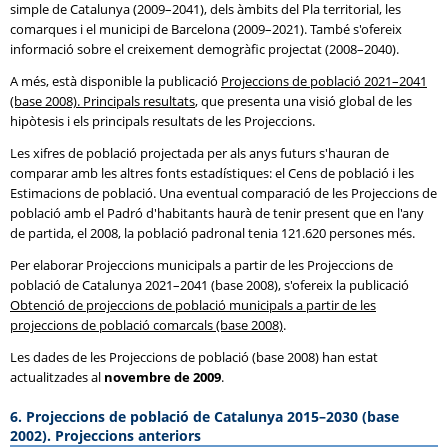
simple de Catalunya (2009–2041), dels àmbits del Pla territorial, les
comarques i el municipi de Barcelona (2009–2021). També s'ofereix
informació sobre el creixement demogràfic projectat (2008–2040).
A més, està disponible la publicació
Projeccions de població 2021–2041
(base 2008). Principals resultats
, que presenta una visió global de les
hipòtesis i els principals resultats de les Projeccions.
Les xifres de població projectada per als anys futurs s'hauran de
comparar amb les altres fonts estadístiques: el Cens de població i les
Estimacions de població. Una eventual comparació de les Projeccions de
població amb el Padró d'habitants haurà de tenir present que en l'any
de partida, el 2008, la població padronal tenia 121.620 persones més.
Per elaborar Projeccions municipals a partir de les Projeccions de
població de Catalunya 2021–2041 (base 2008), s'ofereix la publicació
Obtenció de projeccions de població municipals a partir de les
projeccions de població comarcals (base 2008)
.
Les dades de les Projeccions de població (base 2008) han estat
actualitzades al
novembre de 2009
.
6. Projeccions de població de Catalunya 2015–2030 (base
2002). Projeccions anteriors