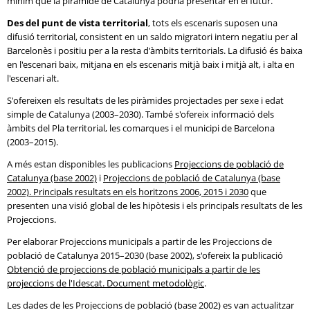
mínim que la piràmide de Catalunya podria presentar en el futur.
Des del punt de vista territorial
, tots els escenaris suposen una
difusió territorial, consistent en un saldo migratori intern negatiu per al
Barcelonès i positiu per a la resta d'àmbits territorials. La difusió és baixa
en l'escenari baix, mitjana en els escenaris mitjà baix i mitjà alt, i alta en
l'escenari alt.
S'ofereixen els resultats de les piràmides projectades per sexe i edat
simple de Catalunya (2003–2030). També s'ofereix informació dels
àmbits del Pla territorial, les comarques i el municipi de Barcelona
(2003–2015).
A més estan disponibles les publicacions
Projeccions de població de
Catalunya (base 2002)
i
Projeccions de població de Catalunya (base
2002). Principals resultats en els horitzons 2006, 2015 i 2030
que
presenten una visió global de les hipòtesis i els principals resultats de les
Projeccions.
Per elaborar Projeccions municipals a partir de les Projeccions de
població de Catalunya 2015–2030 (base 2002), s'ofereix la publicació
Obtenció de projeccions de població municipals a partir de les
projeccions de l'Idescat. Document metodològic
.
Les dades de les Projeccions de població (base 2002) es van actualitzar