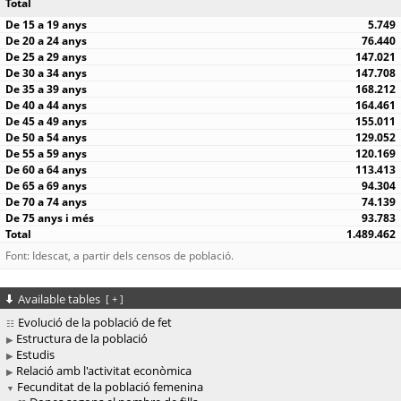
Total
5.749
76.440
147.021
147.708
168.212
164.461
155.011
129.052
120.169
113.413
94.304
74.139
93.783
1.489.462
Font: Idescat, a partir dels censos de població.
Available tables
[
+
]
Evolució de la població de fet
Estructura de la població
Estudis
Relació amb l'activitat econòmica
Fecunditat de la població femenina