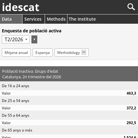
idescat
Data
Services
Methods
The Institute
Enquesta de població activa
Mitjana anual
Espanya
Methodology
Població inactiva. Grups d'edat
Catalunya. 2n trimestre del 2026
De 16 a 24 anys
463,3
De 25 a 54 anys
372,2
De 55 a 64 anys
292,5
De 65 anys o més
1.524,6