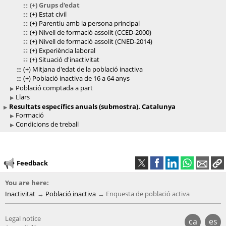
(+)
Grups d'edat
(+)
Estat civil
(+)
Parentiu amb la persona principal
(+)
Nivell de formació assolit (CCED-2000)
(+)
Nivell de formació assolit (CNED-2014)
(+)
Experiència laboral
(+)
Situació d'inactivitat
(+)
Mitjana d'edat de la població inactiva
(+)
Població inactiva de 16 a 64 anys
Població comptada a part
Llars
Resultats específics anuals (submostra). Catalunya
Formació
Condicions de treball
Feedback
You are here:
Inactivitat
Població inactiva
Enquesta de població activa
Legal notice
ca
es