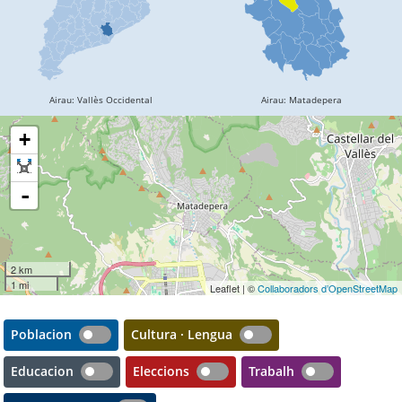
+
-
2 km
1 mi
Leaflet | ©
Collaboradors d’OpenStreetMap
Poblacion
Cultura · Lengua
Educacion
Eleccions
Trabalh