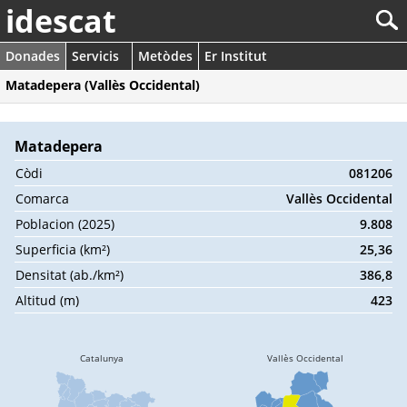
idescat
Donades
Servicis
Metòdes
Er Institut
Matadepera (Vallès Occidental)
Matadepera
Còdi
081206
Comarca
Vallès Occidental
Poblacion (2025)
9.808
Superficia (km²)
25,36
Densitat (ab./km²)
386,8
Altitud (m)
423