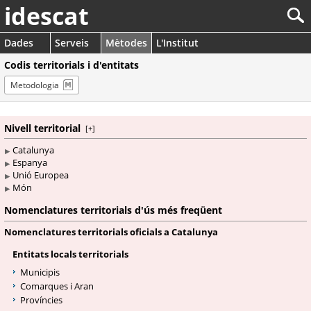
idescat
Dades
Serveis
Mètodes
L'Institut
Codis territorials i d'entitats
Metodologia
Nivell territorial
[
+
]
Catalunya
Espanya
Unió Europea
Món
Nomenclatures territorials d'ús més freqüent
Nomenclatures territorials oficials a Catalunya
Entitats locals territorials
Municipis
Comarques i Aran
Províncies