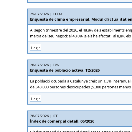
29/07/2026
CLEM
Enquesta de clima empresarial. Mòdul d'actualitat em
Al segon trimestre del 2026, el 48,8% dels establiments empr
marxa del seu negoci: al 40,0% ja els ha afectat i al 8,8% e
Llegir
28/07/2026
EPA
Enquesta de població activa. T2/2026
La població ocupada a Catalunya creix un 1,3% interanual al
de 343.000 persones desocupades (5.300 persones menys qu
Llegir
28/07/2026
ICD
Índex de comerç al detall. 06/2026