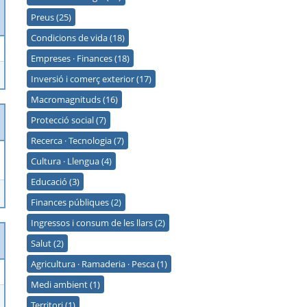
Preus (25)
Condicions de vida (18)
Empreses · Finances (18)
Inversió i comerç exterior (17)
Macromagnituds (16)
Protecció social (7)
Recerca · Tecnologia (7)
Cultura · Llengua (4)
Educació (3)
Finances públiques (2)
Ingressos i consum de les llars (2)
Salut (2)
Agricultura · Ramaderia · Pesca (1)
Medi ambient (1)
Territori (1)