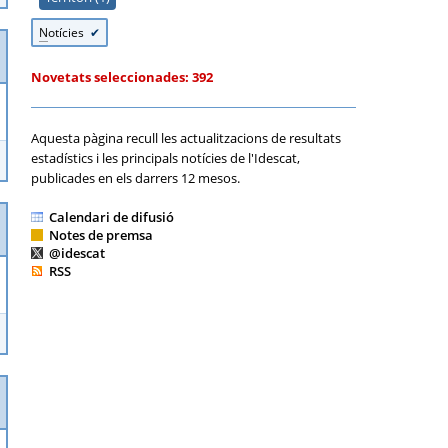
N
otícies
Novetats seleccionades:
392
Aquesta pàgina recull les actualitzacions de resultats
estadístics i les principals notícies de l'Idescat,
publicades en els darrers 12 mesos.
Calendari de difusió
Notes de premsa
@idescat
RSS