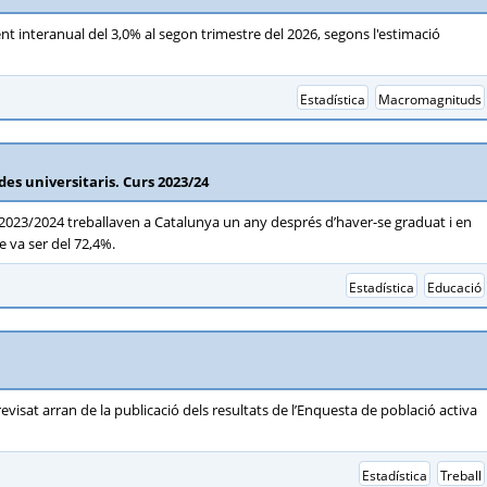
t interanual del 3,0% al segon trimestre del 2026, segons l'estimació
Estadística
Macromagnituds
des universitaris. Curs 2023/24
rs 2023/2024 treballaven a Catalunya un any després d’haver-se graduat i en
e va ser del 72,4%.
Estadística
Educació
 revisat arran de la publicació dels resultats de l’Enquesta de població activa
Estadística
Treball