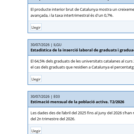
El producte interior brut de Catalunya mostra un creixemen
avançada, i la taxa intertrimestral és d'un 0,7%.
Llegir
30/07/2026
ILGU
Estadística de la inserció laboral de graduats i gradua
El 64,5% dels graduats de les universitats catalanes al cu
el cas dels graduats que residien a Catalunya el percentatg
Llegir
30/07/2026
E03
Estimació mensual de la població activa. T2/2026
Les dades des de l’abril del 2025 fins al juny del 2026 s’han
del 2n trimestre del 2026.
Llegir