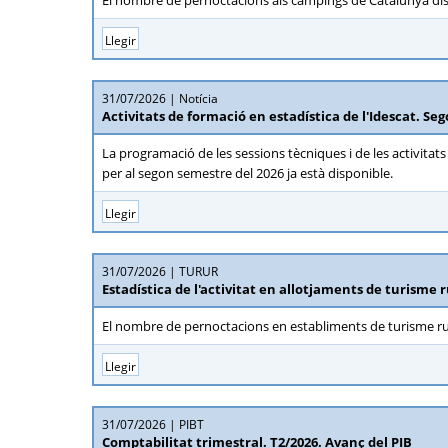
El nombre de pernoctacions als càmpings de Catalunya dis
Llegir
31/07/2026
Notícia
Activitats de formació en estadística de l'Idescat. S
La programació de les sessions tècniques i de les activitat
per al segon semestre del 2026 ja està disponible.
Llegir
31/07/2026
TURUR
Estadística de l'activitat en allotjaments de turisme r
El nombre de pernoctacions en establiments de turisme ru
Llegir
31/07/2026
PIBT
Comptabilitat trimestral. T2/2026. Avanç del PIB