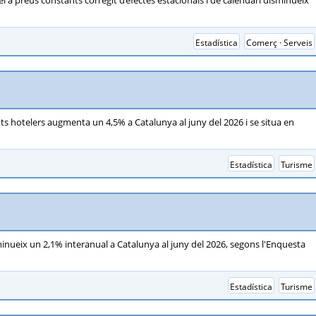
i a preus constants corregit d’efectes estacionals i de calendari disminueix
Estadística
Comerç · Serveis
s hotelers augmenta un 4,5% a Catalunya al juny del 2026 i se situa en
Estadística
Turisme
nueix un 2,1% interanual a Catalunya al juny del 2026, segons l'Enquesta
Estadística
Turisme