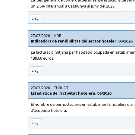
L’índex general de comerç al detall sense estacions de serve
un 2,6% interanual a Catalunya al juny del 2026.
Llegir
27/07/2026
ADR
Indicadors de rendibilitat del sector hoteler. 06/2026
La facturació mitjana per habitació ocupada en establiment
139,60 euros.
Llegir
27/07/2026
TURHOT
Estadística de l'activitat hotelera. 06/2026
El nombre de pernoctacions en establiments hotelers dismi
d'ocupació hotelera.
Llegir