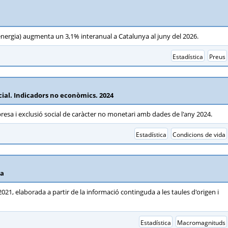
'energia) augmenta un 3,1% interanual a Catalunya al juny del 2026.
Estadística
Preus
ocial. Indicadors no econòmics. 2024
pobresa i exclusió social de caràcter no monetari amb dades de l'any 2024.
Estadística
Condicions de vida
ca
2021, elaborada a partir de la informació continguda a les taules d'origen i
Estadística
Macromagnituds