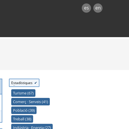
es
en
E
s
tadístiques
Turisme (67)
Comerç · Serveis (41)
Població (39)
Treball (38)
Indústria · Energia (27)