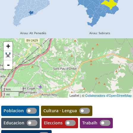
+
-
2 km
1 mi
Leaflet | ©
Collaboradors d’OpenStreetMap
Poblacion
Cultura · Lengua
Educacion
Eleccions
Trabalh