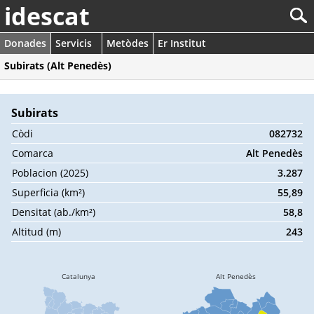
idescat
Donades
Servicis
Metòdes
Er Institut
Subirats (Alt Penedès)
Subirats
Còdi
082732
Comarca
Alt Penedès
Poblacion (2025)
3.287
Superficia (km²)
55,89
Densitat (ab./km²)
58,8
Altitud (m)
243