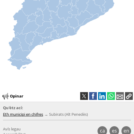
Opinar
Qu'ètz ací:
Eth municipi en chifres
Subirats (Alt Penedès)
Avís legau
ca
es
en