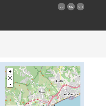
ca
es
en
+
-