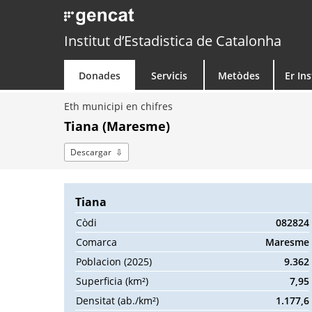
Institut d’Estadistica de Catalonha
Donades
Servicis
Metòdes
Er Ins
Eth municipi en chifres
Tiana (Maresme)
Descargar
Tiana
Còdi
082824
Comarca
Maresme
Poblacion (2025)
9.362
Superficia (km²)
7,95
Densitat (ab./km²)
1.177,6