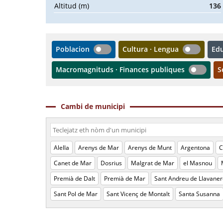
Altitud (m)
136
Poblacion
Cultura · Lengua
Ed
Macromagnituds · Finances publiques
S
Cambi de municipi
Alella
Arenys de Mar
Arenys de Munt
Argentona
C
Canet de Mar
Dosrius
Malgrat de Mar
el Masnou
Premià de Dalt
Premià de Mar
Sant Andreu de Llavaner
Sant Pol de Mar
Sant Vicenç de Montalt
Santa Susanna