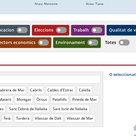
ucacion
Eleccions
Trabalh
Qualitat de 
ectors economics
Environament
Totes
abrera de Mar
Cabrils
Caldes d'Estrac
Calella
Mataró
Montgat
Òrrius
Palafolls
Pineda de Mar
es
Sant Cebrià de Vallalta
Sant Iscle de Vallalta
Teià
Tordera
Vilassar de Dalt
Vilassar de Mar