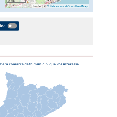
2 km
1 mi
Leaflet | ©
Collaboradors d’OpenStreetMap
vida