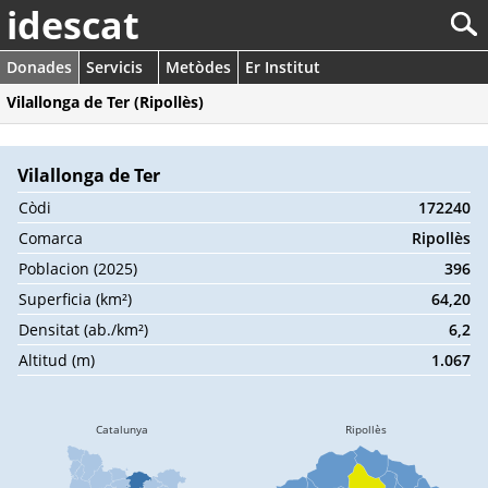
idescat
Donades
Servicis
Metòdes
Er Institut
Vilallonga de Ter (Ripollès)
Vilallonga de Ter
Còdi
172240
Comarca
Ripollès
Poblacion (2025)
396
Superficia (km²)
64,20
Densitat (ab./km²)
6,2
Altitud (m)
1.067