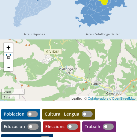
+
-
2 km
1 mi
Leaflet | ©
Collaboradors d’OpenStreetMap
Poblacion
Cultura · Lengua
Educacion
Eleccions
Trabalh