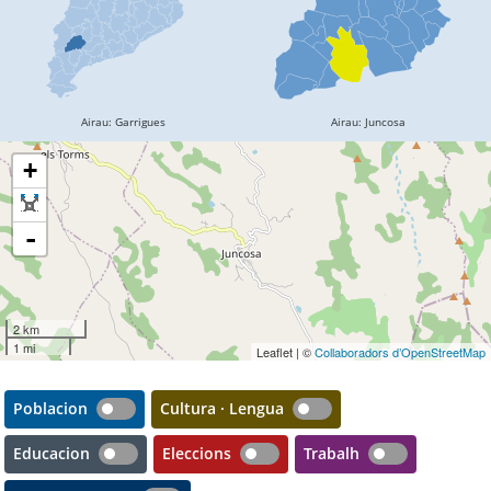
+
-
2 km
1 mi
Leaflet | ©
Collaboradors d’OpenStreetMap
Poblacion
Cultura · Lengua
Educacion
Eleccions
Trabalh