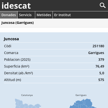
idescat
Donades
Servicis
Metòdes
Er Institut
Juncosa (Garrigues)
Juncosa
Còdi
251180
Comarca
Garrigues
Poblacion (2025)
379
Superficia (km²)
76,49
Densitat (ab./km²)
5,0
Altitud (m)
575