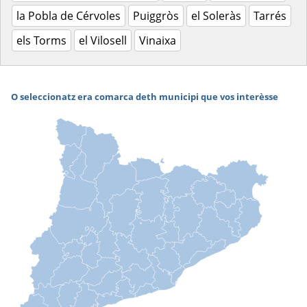
la Pobla de Cérvoles
Puiggròs
el Soleràs
Tarrés
els Torms
el Vilosell
Vinaixa