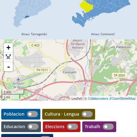
+
-
2 km
1 mi
Leaflet | ©
Collaboradors d’OpenStreetMap
Poblacion
Cultura · Lengua
Educacion
Eleccions
Trabalh