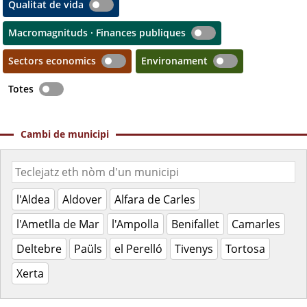
Qualitat de vida
Macromagnituds · Finances publiques
Sectors economics
Environament
Totes
Cambi de municipi
l'Aldea
Aldover
Alfara de Carles
l'Ametlla de Mar
l'Ampolla
Benifallet
Camarles
Deltebre
Paüls
el Perelló
Tivenys
Tortosa
Xerta