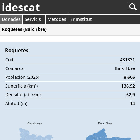
idescat
Donades
Servicis
Metòdes
Er Institut
Roquetes (Baix Ebre)
Roquetes
Còdi
431331
Comarca
Baix Ebre
Poblacion (2025)
8.606
Superficia (km²)
136,92
Densitat (ab./km²)
62,9
Altitud (m)
14