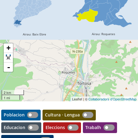
+
-
2 km
1 mi
Leaflet | ©
Collaboradors d’OpenStreetMap
Poblacion
Cultura · Lengua
Educacion
Eleccions
Trabalh