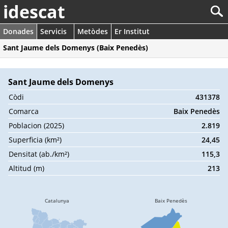
idescat
Donades
Servicis
Metòdes
Er Institut
Sant Jaume dels Domenys (Baix Penedès)
Sant Jaume dels Domenys
Còdi
431378
Comarca
Baix Penedès
Poblacion (2025)
2.819
Superficia (km²)
24,45
Densitat (ab./km²)
115,3
Altitud (m)
213