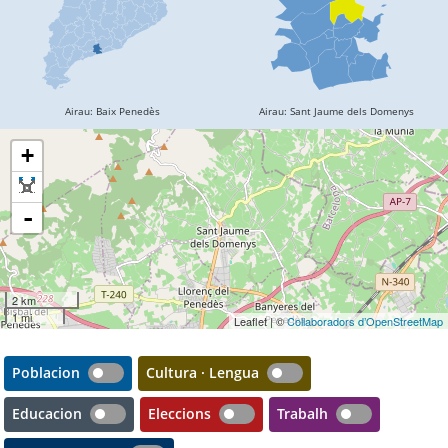
+
-
2 km
1 mi
Leaflet | ©
Collaboradors d’OpenStreetMap
Poblacion
Cultura · Lengua
Educacion
Eleccions
Trabalh