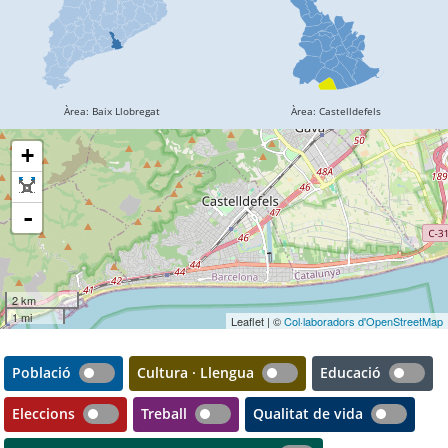
+
-
2 km
1 mi
Leaflet | ©
Col·laboradors d'OpenStreetMap
Població
Cultura · Llengua
Educació
Eleccions
Treball
Qualitat de vida