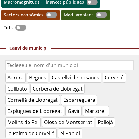
Macromagnituds · Finances públiques
Sectors econòmics
Medi ambient
Tots
Canvi de municipi
Abrera
Begues
Castellví de Rosanes
Cervelló
Collbató
Corbera de Llobregat
Cornellà de Llobregat
Esparreguera
Esplugues de Llobregat
Gavà
Martorell
Molins de Rei
Olesa de Montserrat
Pallejà
la Palma de Cervelló
el Papiol