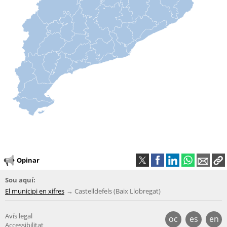
Opinar
Sou aquí:
El municipi en xifres
Castelldefels (Baix Llobregat)
Avís legal
oc
es
en
Accessibilitat