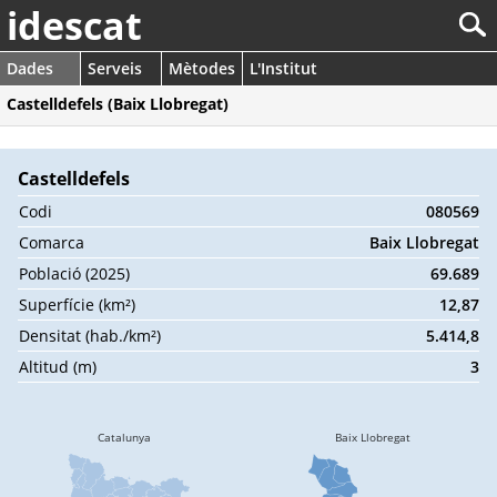
idescat
Dades
Serveis
Mètodes
L'Institut
Castelldefels (Baix Llobregat)
Castelldefels
Codi
080569
Comarca
Baix Llobregat
Població (2025)
69.689
Superfície (km²)
12,87
Densitat (hab./km²)
5.414,8
Altitud (m)
3