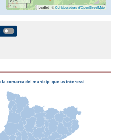
2 km
1 mi
Leaflet | ©
Col·laboradors d'OpenStreetMap
a