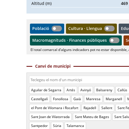
Altitud (m)
469
Població
Cultura · Llengua
Edu
Macromagnituds · Finances públiques
S
El total comarcal d'alguns indicadors pot no estar disponible, 
Canvi de municipi
Aguilar de Segarra
Artés
Avinyó
Balsareny
Callús
Castellgalí
Fonollosa
Gaià
Manresa
Marganell
M
el Pont de Vilomara i Rocafort
Rajadell
Sallent
Sant Fe
Sant Joan de Vilatorrada
Sant Mateu de Bages
Sant Sal
Santpedor
Súria
Talamanca