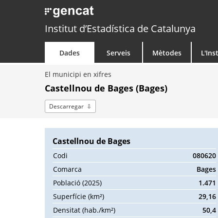
Institut d’Estadística de Catalunya
Dades
Serveis
Mètodes
L'Ins
El municipi en xifres
Castellnou de Bages (Bages)
Descarregar
Castellnou de Bages
Codi
080620
Comarca
Bages
Població (2025)
1.471
Superfície (km²)
29,16
Densitat (hab./km²)
50,4