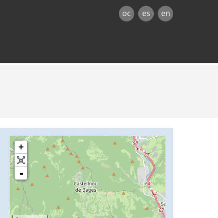
oc
es
en
+
-