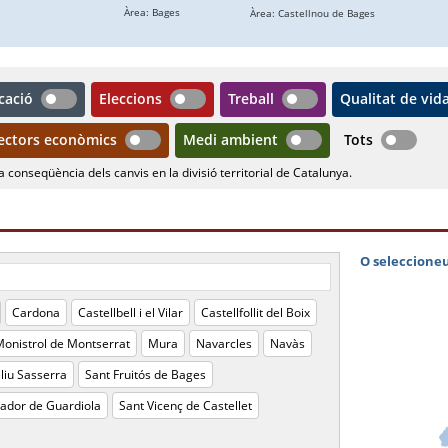
cació
Eleccions
Treball
Qualitat de vid
ectors econòmics
Medi ambient
Tots
a conseqüència dels canvis en la divisió territorial de Catalunya.
Cardona
Castellbell i el Vilar
Castellfollit del Boix
onistrol de Montserrat
Mura
Navarcles
Navàs
liu Sasserra
Sant Fruitós de Bages
vador de Guardiola
Sant Vicenç de Castellet