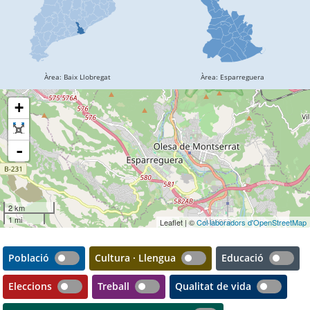
+
-
2 km
1 mi
Leaflet | ©
Col·laboradors d'OpenStreetMap
Població
Cultura · Llengua
Educació
Eleccions
Treball
Qualitat de vida