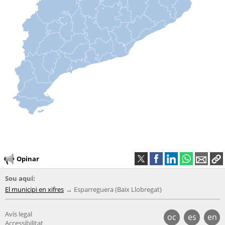
Opinar
Sou aquí:
El municipi en xifres
Esparreguera (Baix Llobregat)
Avís legal
oc
es
en
Accessibilitat