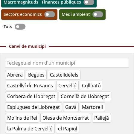
Macromagnituds · Finances públiques
Sectors econòmics
Medi ambient
Tots
Canvi de municipi
Abrera
Begues
Castelldefels
Castellví de Rosanes
Cervelló
Collbató
Corbera de Llobregat
Cornellà de Llobregat
Esplugues de Llobregat
Gavà
Martorell
Molins de Rei
Olesa de Montserrat
Pallejà
la Palma de Cervelló
el Papiol