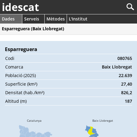
idescat
Dades
Serveis
Mètodes
L'Institut
Esparreguera (Baix Llobregat)
Esparreguera
Codi
080765
Comarca
Baix Llobregat
Població (2025)
22.639
Superfície (km²)
27,40
Densitat (hab./km²)
826,2
Altitud (m)
187